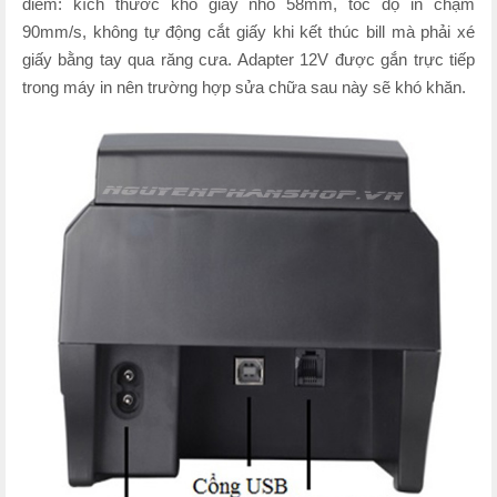
điểm: kích thước khổ giấy nhỏ 58mm, tốc độ in chậm
90mm/s, không tự động cắt giấy khi kết thúc bill mà phải xé
giấy bằng tay qua răng cưa. Adapter 12V được gắn trực tiếp
trong máy in nên trường hợp sửa chữa sau này sẽ khó khăn.