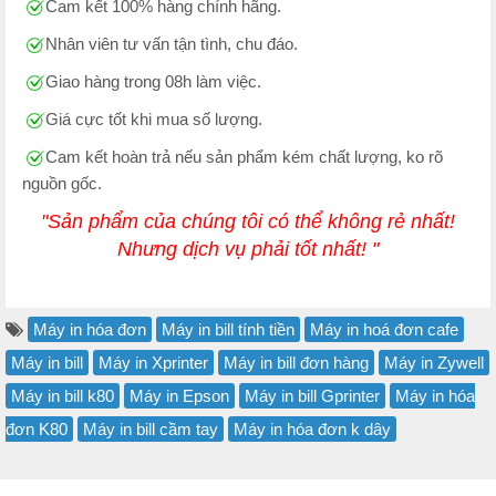
Cam kết 100% hàng chính hãng.
Nhân viên tư vấn tận tình, chu đáo.
Giao hàng trong 08h làm việc.
Giá cực tốt khi mua số lượng.
Cam kết hoàn trả nếu sản phẩm kém chất lượng, ko rõ
nguồn gốc.
"Sản phẩm của chúng tôi có thể không rẻ nhất!
Nhưng dịch vụ phải tốt nhất! "
Máy in hóa đơn
Máy in bill tính tiền
Máy in hoá đơn cafe
Máy in bill
Máy in Xprinter
Máy in bill đơn hàng
Máy in Zywell
Máy in bill k80
Máy in Epson
Máy in bill Gprinter
Máy in hóa
đơn K80
Máy in bill cầm tay
Máy in hóa đơn k dây