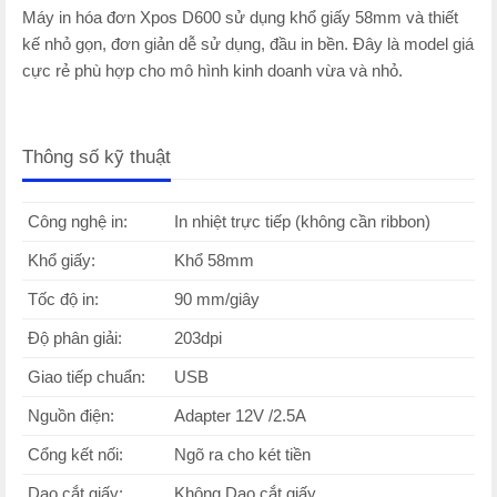
Máy in hóa đơn Xpos D600 sử dụng khổ giấy 58mm và thiết
kế nhỏ gọn, đơn giản dễ sử dụng, đầu in bền. Đây là model giá
cực rẻ phù hợp cho mô hình kinh doanh vừa và nhỏ.
Thông số kỹ thuật
Công nghệ in:
In nhiệt trực tiếp (không cần ribbon)
Khổ giấy:
Khổ 58mm
Tốc độ in:
90 mm/giây
Độ phân giải:
203dpi
Giao tiếp chuẩn:
USB
Nguồn điện:
Adapter 12V /2.5A
Cổng kết nối:
Ngõ ra cho két tiền
Dao cắt giấy:
Không Dao cắt giấy