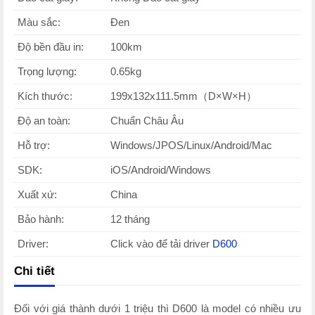
Màu sắc:
Đen
Độ bền đầu in:
100km
Trọng lượng:
0.65kg
Kích thước:
199x132x111.5mm（D×W×H）
Độ an toàn:
Chuẩn Châu Âu
Hỗ trợ:
Windows/JPOS/Linux/Android/Mac
SDK:
iOS/Android/Windows
Xuất xứ:
China
Bảo hành:
12 tháng
Driver:
Click vào để tải driver
D600
Chi tiết
Đối với giá thành dưới 1 triệu thì D600 là model có nhiều ưu