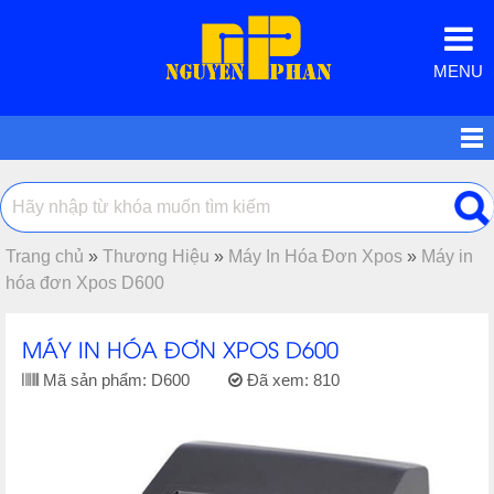
MENU
Trang chủ
»
Thương Hiệu
»
Máy In Hóa Đơn Xpos
»
Máy in
hóa đơn Xpos D600
MÁY IN HÓA ĐƠN XPOS D600
Mã sản phẩm:
D600
Đã xem:
810