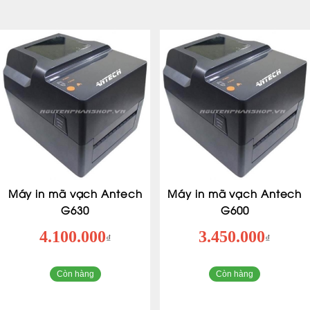
Máy in mã vạch Antech
Máy in mã vạch Antech
G630
G600
4.100.000
3.450.000
₫
₫
Còn hàng
Còn hàng