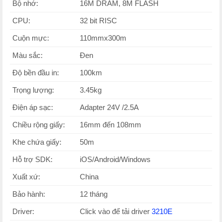
Bộ nhớ:
16M DRAM, 8M FLASH
CPU:
32 bit RISC
Cuộn mực:
110mmx300m
Màu sắc:
Đen
Độ bền đầu in:
100km
Trọng lượng:
3.45kg
Điện áp sạc:
Adapter 24V /2.5A
Chiều rộng giấy:
16mm đến 108mm
Khe chứa giấy:
50m
Hỗ trợ SDK:
iOS/Android/Windows
Xuất xứ:
China
Bảo hành:
12 tháng
Driver:
Click vào để tải driver
3210E