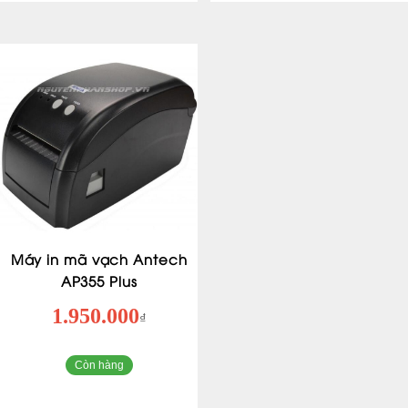
Máy in mã vạch Antech
AP355 Plus
1.950.000
₫
Còn hàng