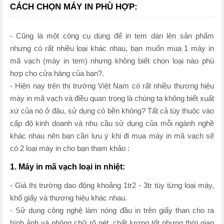
CÁCH CHỌN MÁY IN PHÙ HỢP:
- Cũng là một công cụ dùng để in tem dán lên sản phẩm
nhưng có rất nhiều loại khác nhau, bạn muốn mua 1 máy in
mã vạch (máy in tem) nhưng không biết chọn loại nào phù
hợp cho cửa hàng của bạn?.
- Hiện nay trên thị trường Việt Nam có rất nhiều thương hiệu
máy in mã vạch và điều quan trọng là chúng ta không biết xuất
xứ của nó ở đâu, sử dụng có bền không? Tất cả tùy thuộc vào
cấp độ kinh doanh và nhu cầu sử dụng của mỗi ngành nghề
khác nhau nên bạn cần lưu ý khi đi mua máy in mã vạch sẽ
có 2 loại máy in cho bạn tham khảo :
1. Máy in mã vạch loại in nhiệt:
- Giá thị trường dao động khoảng 1tr2 - 3tr tùy từng loại máy,
khổ giấy và thương hiệu khác nhau.
- Sử dụng công nghệ làm nóng đầu in trên giấy than cho ra
hình ảnh và phông chữ rõ nét, chất lượng tốt nhưng thời gian