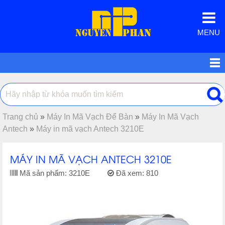
MENU
Trang chủ
»
Máy In Mã Vạch Để Bàn
»
Máy In Mã Vạch
Antech
»
Máy in mã vạch Antech 3210E
MÁY IN MÃ VẠCH ANTECH 3210E
Mã sản phẩm:
3210E
Đã xem:
810