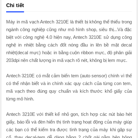
Chi tiết
Máy in mã vạch Antech 3210E là thiết bị không thể thiếu trong
ngành công nghiệp cũng như mô hình shop, siêu thị...Và đặc
biệt với công nghệ 4.0 hiện nay, Antech 3210E sử dụng công
nghệ in nhiệt bằng cách đốt nóng đầu in lên bề mặt decal
nhiệt(decal mực) hoặc in bằng cuộn ribbon mực, độ phân giải
203dpi nên chất lượng in mã vạch rõ nét, không bị lem mực.
Antech 3210E có mắt cảm biến tem (auto sensor) chính vì thế
có thể nhận biết và in chính xác quy cách của từng con tem,
mã vạch theo đúng quy chuẩn và kích thước khổ giấy của
từng mô hình.
Antech 3210E với thiết kế nhỏ gọn, tích hợp các nút bào hét
giấy, báo lỗi và đèn hiển thị tình trạng hoạt động của máy giúp
các bạn có thể kiểm tra được tình trạng của máy khi gặp sự
cố, thay decal-tem dễ dàng bằng 2 chốt gài nằm bên hông