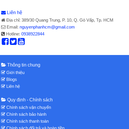
Liên hệ
Địa chỉ: 389/30 Quang Trung, P. 10, Q. Gò Vấp, Tp. HCM
Email:
nguyenphanhcm@gmail.com
Hotline:
0938922844
Thông tin chung
Giới thiệu
Blogs
Liên hệ
Quy định - Chính sách
Chính sách vận chuyển
Chính sách bảo hành
Chính sách thanh toán
Chính sách đổi trả và hoàn tiền