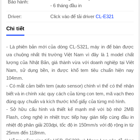
Bảo hành:
- 6 tháng đầu in
Driver:
Click vào để tải driver
CL-E321
Chi tiết
- Là phiên bản mới của dòng CL-S321, máy in để bàn được
ưa chuộng nhất thị trường Việt Nam vì đây là 1 model chất
lượng của Nhật Bản, giá thành vừa với doanh nghiệp tại Viêt
Nam, sử dụng bền, in được khổ tem tiêu chuẩn hiện nay
104mm.
- Có mắt cảm biến tem (auto sensor) chính vì thế có thể nhận
biết và in chính xác quy cách của từng con tem, mã vạch theo
đúng quy chuẩn và kích thước khổ giấy của từng mô hình.
- Sở hữu cấu hình và thiết kế mạnh mẽ với bộ nhớ 2MB
Flash, công nghệ in nhiệt trực tiếp hay gián tiếp cùng đầu in
nhiệt độ phân giải 203dpi, tốc độ in 150mm/s với độ rộng in từ
25mm đến 118mm.