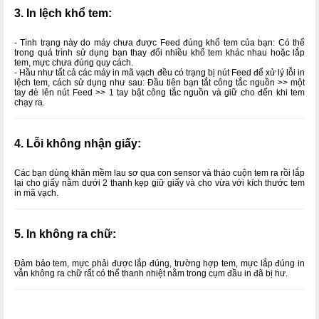
3. In lệch khổ tem:
- Tình trạng này do máy chưa được Feed đúng khổ tem của bạn: Có thể
trong quá trình sử dụng bạn thay đổi nhiều khổ tem khác nhau hoặc lắp
tem, mực chưa đúng quy cách.
- Hầu như tất cả các máy in mã vạch đều có trạng bị nút Feed để xử lý lỗi in
lệch tem, cách sử dụng như sau: Đầu tiên bạn tắt công tắc nguồn >> một
tay đè lên nút Feed >> 1 tay bật công tắc nguồn và giữ cho đến khi tem
chạy ra.
4. Lỗi không nhận giấy:
Các bạn dùng khăn mềm lau sơ qua con sensor và tháo cuộn tem ra rồi lắp
lại cho giấy nằm dưới 2 thanh kẹp giữ giấy và cho vừa với kích thước tem
in mã vạch.
5. In không ra chữ:
Đảm bảo tem, mực phải được lắp đúng, trường hợp tem, mực lắp đúng in
vẫn không ra chữ rất có thể thanh nhiệt nằm trong cụm đầu in đã bị hư.