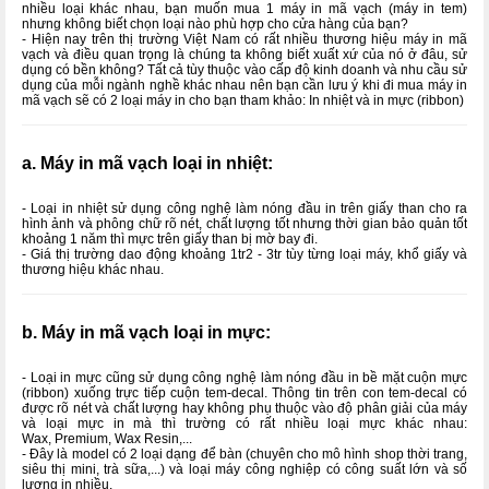
nhiều loại khác nhau, bạn muốn mua 1 máy in mã vạch (máy in tem)
nhưng không biết chọn loại nào phù hợp cho cửa hàng của bạn?
- Hiện nay trên thị trường Việt Nam có rất nhiều thương hiệu máy in mã
vạch và điều quan trọng là chúng ta không biết xuất xứ của nó ở đâu, sử
dụng có bền không? Tất cả tùy thuộc vào cấp độ kinh doanh và nhu cầu sử
dụng của mỗi ngành nghề khác nhau nên bạn cần lưu ý khi đi mua máy in
mã vạch sẽ có 2 loại máy in cho bạn tham khảo: In nhiệt và in mực (ribbon)
a. Máy in mã vạch loại in nhiệt:
- Loại in nhiệt sử dụng công nghệ làm nóng đầu in trên giấy than cho ra
hình ảnh và phông chữ rõ nét, chất lượng tốt nhưng thời gian bảo quản tốt
khoảng 1 năm thì mực trên giấy than bị mờ bay đi.
- Giá thị trường dao động khoảng 1tr2 - 3tr tùy từng loại máy, khổ giấy và
thương hiệu khác nhau.
b. Máy in mã vạch loại in mực:
- Loại in mực cũng sử dụng công nghệ làm nóng đầu in bề mặt cuộn mực
(ribbon) xuống trực tiếp cuộn tem-decal. Thông tin trên con tem-decal có
được rõ nét và chất lượng hay không phụ thuộc vào độ phân giải của máy
và loại mực in mà thì trường có rất nhiều loại mực khác nhau:
Wax, Premium, Wax Resin,...
- Đây là model có 2 loại dạng để bàn (chuyên cho mô hình shop thời trang,
siêu thị mini, trà sữa,...) và loại máy công nghiệp có công suất lớn và số
lượng in nhiều.