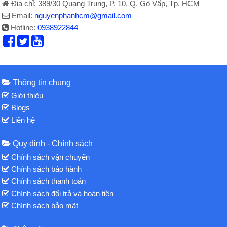
Địa chỉ: 389/30 Quang Trung, P. 10, Q. Gò Vấp, Tp. HCM
Email:
nguyenphanhcm@gmail.com
Hotline:
0938922844
Thông tin chung
Giới thiệu
Blogs
Liên hệ
Quy định - Chính sách
Chính sách vận chuyển
Chính sách bảo hành
Chính sách thanh toán
Chính sách đổi trả và hoàn tiền
Chính sách bảo mật