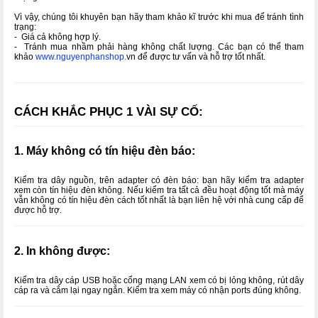
Vì vậy, chúng tôi khuyên bạn hãy tham khảo kĩ trước khi mua để tránh tình
trạng:
- Giá cả không hợp lý.
- Tránh mua nhầm phải hàng không chất lượng. Các bạn có thể tham
khảo
www.nguyenphanshop.
vn để được tư vấn và hỗ trợ tốt nhất.
CÁCH KHẮC PHỤC 1 VÀI SỰ CỐ:
1. Máy không có tín hiệu đèn báo:
Kiểm tra dây nguồn, trên adapter có đèn báo: bạn hãy kiểm tra adapter
xem còn tín hiệu đèn không. Nếu kiểm tra tất cả đều hoạt động tốt mà máy
vẫn không có tín hiệu đèn cách tốt nhất là bạn liên hệ với nhà cung cấp để
được hỗ trợ.
2. In không được:
Kiểm tra dây cáp USB hoặc cổng mạng LAN xem có bị lỏng không, rút dây
cáp ra và cắm lại ngay ngắn. Kiểm tra xem máy có nhận ports đúng không.