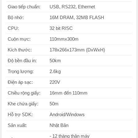
Giao tiếp chuẩn:
USB, RS232, Ethernet
Bộ nhớ:
16M DRAM, 32MB FLASH
CPU:
32 bit RISC
Cuộn mực:
110mmx300m
Kích thước:
178x266x173mm (DxWxH)
Độ bền đầu in:
50km
Trọng lượng:
2.6kg
Điện áp sạc:
220V
Chiều rộng giấy:
16mm đến 110mm
Khe chứa giấy:
50m
Hỗ trợ SDK:
Android/Windows
Sản xuất:
Nhật Bản
- 12 tháng thân máy