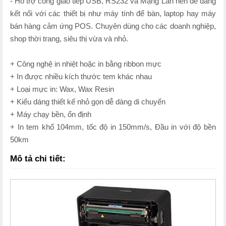
- Hỗ trợ cổng giao tiếp USB, RS232 và Mạng Lan nên dễ dàng
kết nối với các thiết bị như máy tính để bàn, laptop hay máy
bán hàng cảm ứng POS. Chuyên dùng cho các doanh nghiệp,
shop thời trang, siêu thị vừa và nhỏ.
+ Công nghệ in nhiệt hoặc in bằng ribbon mực
+ In được nhiều kích thước tem khác nhau
+ Loại mực in: Wax, Wax Resin
+ Kiểu dáng thiết kế nhỏ gọn dễ dàng di chuyển
+ Máy chạy bền, ổn định
+ In tem khổ 104mm, tốc độ in 150mm/s, Đầu in với độ bền
50km
Mô tả chi tiết: