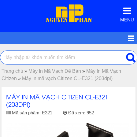
MENU
Trang chủ
»
Máy In Mã Vạch Để Bàn
»
Máy In Mã Vạch
Citizen
»
Máy in mã vạch Citizen CL-E321 (203dpi)
MÁY IN MÃ VẠCH CITIZEN CL-E321
(203DPI)
Mã sản phẩm:
E321
Đã xem:
952