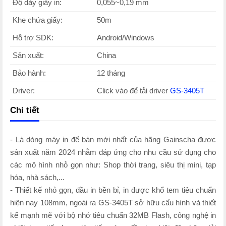
Độ dày giấy in:
0,055~0,19 mm
Khe chứa giấy:
50m
Hỗ trợ SDK:
Android/Windows
Sản xuất:
China
Bảo hành:
12 tháng
Driver:
Click vào để tải driver
GS-3
405T
Chi tiết
- Là dòng máy in để bàn mới nhất của hãng Gainscha được
sản xuất năm 2024 nhằm đáp ứng cho nhu cầu sử dụng cho
các mô hình nhỏ gọn như: Shop thời trang, siêu thị mini, tạp
hóa, nhà sách,...
- Thiết kế nhỏ gọn, đầu in bền bỉ, in được khổ tem tiêu chuẩn
hiện nay 108mm, ngoài ra GS-3405T sở hữu cấu hình và thiết
kế mạnh mẽ với bộ nhớ tiêu chuẩn 32MB Flash, công nghệ in