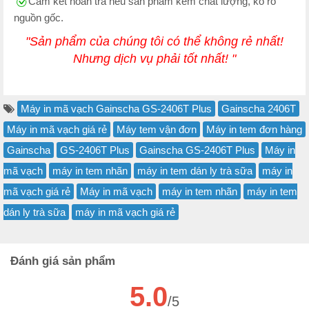
Cam kết hoàn trả nếu sản phẩm kém chất lượng, ko rõ
nguồn gốc.
"Sản phẩm của chúng tôi có thể không rẻ nhất!
Nhưng dịch vụ phải tốt nhất! "
Máy in mã vạch Gainscha GS-2406T Plus
Gainscha 2406T
Máy in mã vạch giá rẻ
Máy tem vận đơn
Máy in tem đơn hàng
Gainscha
GS-2406T Plus
Gainscha GS-2406T Plus
Máy in
mã vạch
máy in tem nhãn
máy in tem dán ly trà sữa
máy in
mã vạch giá rẻ
Máy in mã vạch
máy in tem nhãn
máy in tem
dán ly trà sữa
máy in mã vạch giá rẻ
Đánh giá sản phẩm
5.0
/5