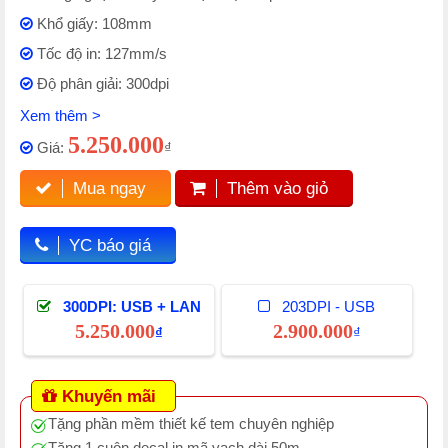
Khổ giấy: 108mm
Tốc độ in: 127mm/s
Độ phân giải: 300dpi
Xem thêm >
5.250.000
Giá:
₫
Mua ngay
Thêm vào giỏ
YC báo giá
300DPI: USB + LAN
203DPI - USB
5.250.000
2.900.000
₫
₫
Khuyến mãi
Tặng phần mềm thiết kế tem chuyên nghiệp
Tặng 1 cuộn decal in mã vạch dài 50m