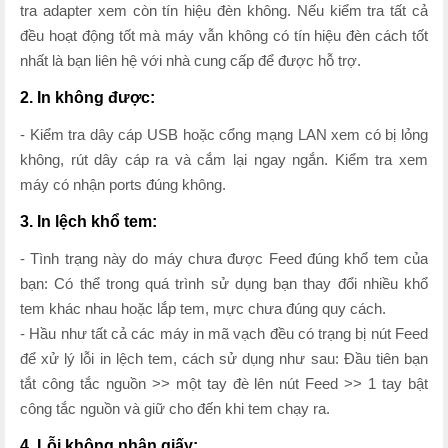
tra adapter xem còn tín hiệu đèn không. Nếu kiểm tra tất cả
đều hoạt động tốt mà máy vẫn không có tín hiệu đèn cách tốt
nhất là bạn liên hệ với nhà cung cấp để được hỗ trợ.
2. In không được:
- Kiểm tra dây cáp USB hoặc cổng mạng LAN xem có bị lỏng
không, rút dây cáp ra và cắm lại ngay ngắn. Kiểm tra xem
máy có nhận ports đúng không.
3. In lệch khổ tem:
- Tình trạng này do máy chưa được Feed đúng khổ tem của
bạn: Có thể trong quá trình sử dụng bạn thay đổi nhiều khổ
tem khác nhau hoặc lắp tem, mực chưa đúng quy cách.
- Hầu như tất cả các máy in mã vạch đều có trạng bị nút Feed
để xử lý lỗi in lệch tem, cách sử dụng như sau: Đầu tiên bạn
tắt công tắc nguồn >> một tay đè lên nút Feed >> 1 tay bật
công tắc nguồn và giữ cho đến khi tem chạy ra.
4. Lỗi không nhận giấy: