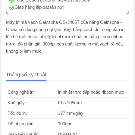
Giao hàng lắp đặt tận nơi
Máy in mã vạch Gainscha GS-3405T của hãng Gainscha -
China sử dụng công nghệ in nhiệt bằng cách đốt nóng đầu in
lên bề mặt decal nhiệt(decal mực) hoặc in bằng cuộn ribbon
mực, độ phân giải 300dpi nên chất lượng in mã vạch rõ nét,
không bị lem mực.
Thông số kỹ thuật
Công nghệ in:
In nhiệt trực tiếp hoặc ribbon mực
Khổ giấy:
Khổ 108mm
Tốc độ in:
127 mm/giây
Độ phân giải:
300dpi
Giao tiếp chuẩn:
USB+LAN