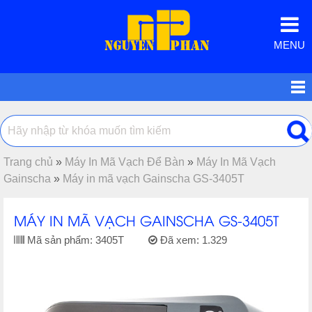
MENU
Trang chủ
»
Máy In Mã Vạch Để Bàn
»
Máy In Mã Vạch
Gainscha
»
Máy in mã vạch Gainscha GS-3405T
MÁY IN MÃ VẠCH GAINSCHA GS-3405T
Mã sản phẩm:
3405T
Đã xem:
1.329