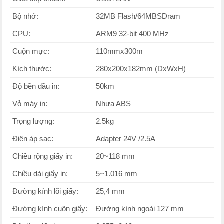
Bộ nhớ:
32MB Flash/64MBSDram
CPU:
ARM9 32-bit 400 MHz
Cuộn mực:
110mmx300m
Kích thước:
280x200x182mm (DxWxH)
Độ bền đầu in:
50km
Vỏ máy in:
Nhựa ABS
Trọng lượng:
2.5kg
Điện áp sạc:
Adapter 24V /2.5A
Chiều rộng giấy in:
20~118 mm
Chiều dài giấy in:
5~1.016 mm
Đường kính lõi giấy:
25,4 mm
Đường kính cuộn giấy:
Đường kính ngoài 127 mm