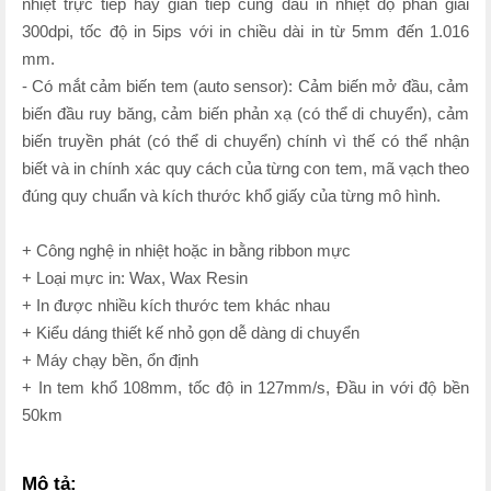
nhiệt trực tiếp hay gián tiếp cùng đầu in nhiệt độ phân giải
300dpi, tốc độ in 5ips với in chiều dài in từ 5mm đến 1.016
mm.
- Có mắt cảm biến tem (auto sensor): Cảm biến mở đầu, cảm
biến đầu ruy băng, cảm biến phản xạ (có thể di chuyển), cảm
biến truyền phát (có thể di chuyển) chính vì thế có thể nhận
biết và in chính xác quy cách của từng con tem, mã vạch theo
đúng quy chuẩn và kích thước khổ giấy của từng mô hình.
+ Công nghệ in nhiệt hoặc in bằng ribbon mực
+ Loại mực in: Wax, Wax Resin
+ In được nhiều kích thước tem khác nhau
+ Kiểu dáng thiết kế nhỏ gọn dễ dàng di chuyển
+ Máy chạy bền, ổn định
+ In tem khổ 108mm, tốc độ in 127mm/s, Đầu in với độ bền
50km
Mô tả: