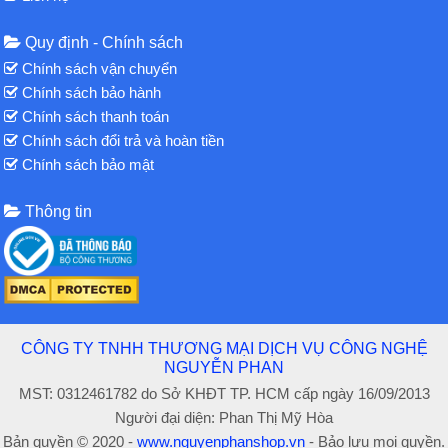
Quy định - Chính sách
Chính sách vận chuyển
Chính sách bảo hành
Chính sách thanh toán
Chính sách đổi trả và hoàn tiền
Chính sách bảo mật
Thông tin
CÔNG TY TNHH THƯƠNG MẠI DỊCH VỤ CÔNG NGHỆ
NGUYỄN PHAN
MST: 0312461782 do Sở KHĐT TP. HCM cấp ngày 16/09/2013
Người đại diện: Phan Thị Mỹ Hòa
Bản quyền © 2020 -
www.nguyenphanshop.vn
- Bảo lưu mọi quyền.