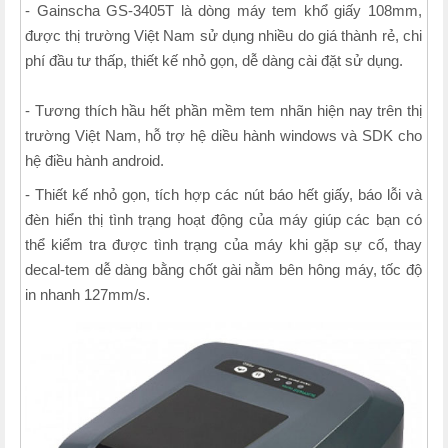
- Gainscha GS-3405T là dòng máy tem khổ giấy 108mm,
được thị trường Việt Nam sử dụng nhiều do giá thành rẻ, chi
phí đầu tư thấp, thiết kế nhỏ gọn, dễ dàng cài đặt sử dụng.
- Tương thích hầu hết phần mềm tem nhãn hiện nay trên thị
trường Việt Nam, hỗ trợ hệ diều hành windows và SDK cho
hệ điều hành android.
- Thiết kế nhỏ gọn, tích hợp các nút báo hết giấy, báo lỗi và
đèn hiển thị tình trạng hoạt động của máy giúp các bạn có
thể kiểm tra được tình trạng của máy khi gặp sự cố, thay
decal-tem dễ dàng bằng chốt gài nằm bên hông máy, tốc độ
in nhanh 127mm/s.