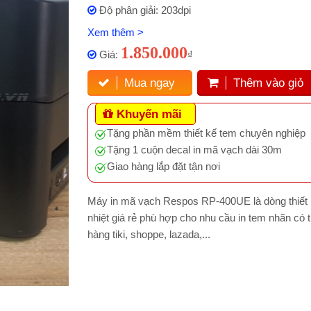
Độ phân giải: 203dpi
Xem thêm >
1.850.000
Giá:
₫
Mua ngay
Thêm vào giỏ
Khuyến mãi
Tặng phần mềm thiết kế tem chuyên nghiệp
Tặng 1 cuộn decal in mã vạch dài 30m
Giao hàng lắp đặt tận nơi
Máy in mã vạch Respos RP-400UE là dòng thiết b
nhiệt giá rẻ phù hợp cho nhu cầu in tem nhãn có 
hàng tiki, shoppe, lazada,...