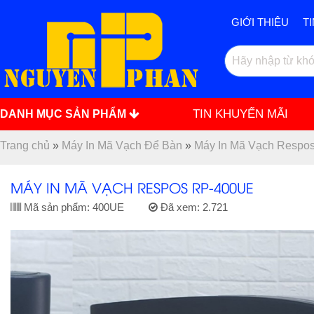
GIỚI THIỆU
T
TIN KHUYẾN MÃI
DANH MỤC SẢN PHẨM
Trang chủ
»
Máy In Mã Vạch Để Bàn
»
Máy In Mã Vạch Respo
MÁY IN MÃ VẠCH RESPOS RP-400UE
Mã sản phẩm:
400UE
Đã xem:
2.721