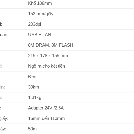
Khổ 108mm
152 mm/giây
i:
203dpi
huẩn:
USB + LAN
8M DRAM, 8M FLASH
215 x 178 x 155 mm
i:
Ngõ ra cho két tiền
Đen
in:
30km
:
1.31kg
:
Adapter 24V /2.5A
giấy:
16mm đến 110mm
ấy:
50m