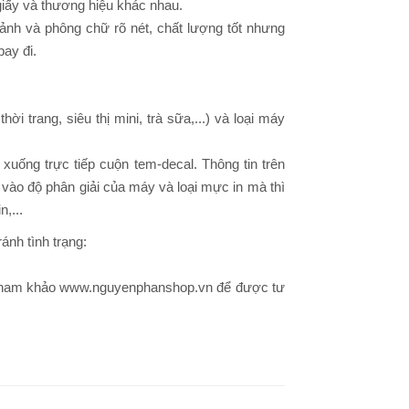
 giấy và thương hiệu khác nhau.
 ảnh và phông chữ rõ nét, chất lượng tốt nhưng
bay đi.
i trang, siêu thị mini, trà sữa,...) và loại máy
uống trực tiếp cuộn tem-decal. Thông tin trên
vào độ phân giải của máy và loại mực in mà thì
,...
ánh tình trạng:
 tham khảo www.nguyenphanshop.vn để được tư