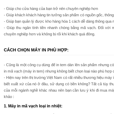
- Giúp cho cửa hàng của bạn trở nên chuyên nghiệp hơn
- Giúp khách khách hàng tin tưởng sản phẩm có nguồn gốc, thông
- Giúp bạn quản lý được kho hàng hóa 1 cách dễ dàng thông qua
- Giúp thu ngân tính tiền nhanh chóng bằng mã vạch. Đối với 
chuyên nghiệp hơn và không bị rối khi khách quá đông.
CÁCH CHỌN MÁY IN PHÙ HỢP:
- Cũng là một công cụ dùng để in tem dán lên sản phẩm nhưng có
in mã vạch (máy in tem) nhưng không biết chọn loại nào phù hợp
- Hiện nay trên thị trường Việt Nam có rất nhiều thương hiệu máy 
biết xuất xứ của nó ở đâu, sử dụng có bền không? Tất cả tùy t
của mỗi ngành nghề khác nhau nên bạn cần lưu ý khi đi mua máy
khảo :
1. Máy in mã vạch loại in nhiệt: