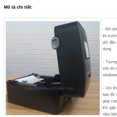
Mô tả chi tiết:
- RP-40
thị trườ
phí đầu 
dụng.
- Tương
trên thị
windows
- Với th
báo lỗi
giúp cá
khi gặp
nằm bên