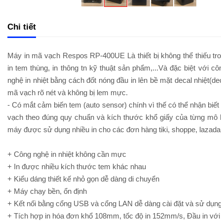
Chi tiết
Máy in mã vạch Respos RP-400UE Là thiết bị không thể thiếu tr
in tem thùng, in thông tn kỹ thuật sản phẩm,...Và đặc biệt với
nghệ in nhiệt bằng cách đốt nóng đầu in lên bề mặt decal nhiệt(de
mã vạch rõ nét và không bị lem mực.
- Có mắt cảm biến tem (auto sensor) chính vì thế có thể nhận biế
vạch theo đúng quy chuẩn và kích thước khổ giấy của từng mô
máy được sử dụng nhiều in cho các đơn hàng tiki, shoppe, lazada,.
+ Công nghệ in nhiệt không cần mực
+ In được nhiều kích thước tem khác nhau
+ Kiểu dáng thiết kế nhỏ gọn dễ dàng di chuyển
+ Máy chạy bền, ổn định
+ Kết nối bằng cổng USB và cổng LAN dễ dàng cài đặt và sử dụn
+ Tích hợp in hóa đơn khổ 108mm, tốc độ in 152mm/s, Đầu in vớ