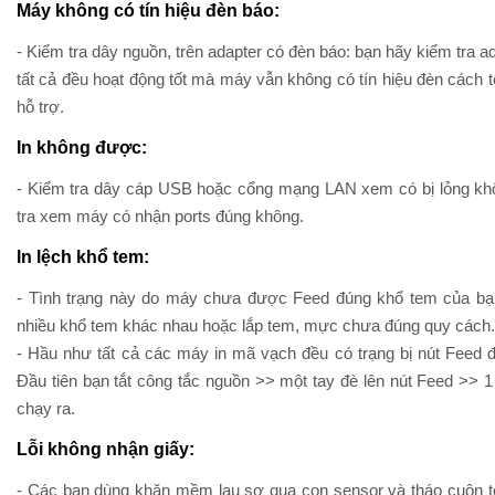
Máy không có tín hiệu đèn báo:
- Kiểm tra dây nguồn, trên adapter có đèn báo: bạn hãy kiểm tra a
tất cả đều hoạt động tốt mà máy vẫn không có tín hiệu đèn cách t
hỗ trợ.
In không được:
- Kiểm tra dây cáp USB hoặc cổng mạng LAN xem có bị lỏng khôn
tra xem máy có nhận ports đúng không.
In lệch khổ tem:
- Tình trạng này do máy chưa được Feed đúng khổ tem của bạn:
nhiều khổ tem khác nhau hoặc lắp tem, mực chưa đúng quy cách.
- Hầu như tất cả các máy in mã vạch đều có trạng bị nút Feed đ
Đầu tiên bạn tắt công tắc nguồn >> một tay đè lên nút Feed >> 1
chạy ra.
Lỗi không nhận giấy:
- Các bạn dùng khăn mềm lau sơ qua con sensor và tháo cuộn tem