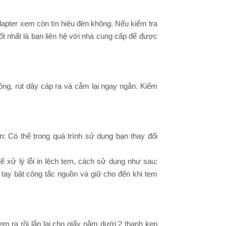
dapter xem còn tín hiệu đèn không. Nếu kiểm tra
ốt nhất là bạn liên hệ với nhà cung cấp để được
g, rút dây cáp ra và cắm lại ngay ngắn. Kiểm
 Có thể trong quá trình sử dụng bạn thay đổi
ể xử lý lỗi in lệch tem, cách sử dụng như sau:
 tay bật công tắc nguồn và giữ cho đến khi tem
 ra rồi lắp lại cho giấy nằm dưới 2 thanh kẹp