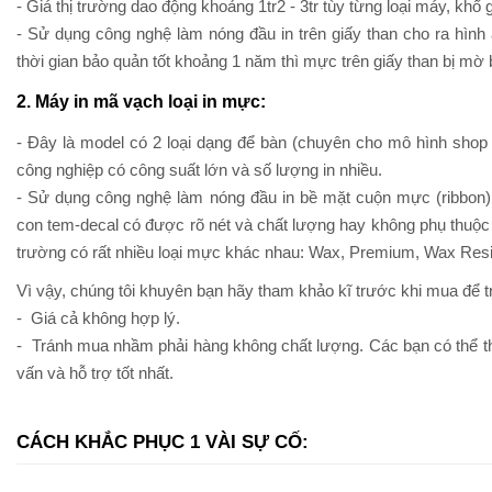
- Giá thị trường dao động khoảng 1tr2 - 3tr tùy từng loại máy, khổ
- Sử dụng công nghệ làm nóng đầu in trên giấy than cho ra hình
thời gian bảo quản tốt khoảng 1 năm thì mực trên giấy than bị mờ 
2. Máy in mã vạch loại in mực:
- Đây là model có 2 loại dạng để bàn (chuyên cho mô hình shop thờ
công nghiệp có công suất lớn và số lượng in nhiều.
- Sử dụng công nghệ làm nóng đầu in bề mặt cuộn mực (ribbon) x
con tem-decal có được rõ nét và chất lượng hay không phụ thuộc 
trường có rất nhiều loại mực khác nhau: Wax, Premium, Wax Resin
Vì vậy, chúng tôi khuyên bạn hãy tham khảo kĩ trước khi mua để tr
- Giá cả không hợp lý.
- Tránh mua nhầm phải hàng không chất lượng. Các bạn có thể
vấn và hỗ trợ tốt nhất.
CÁCH KHẮC PHỤC 1 VÀI SỰ CỐ: