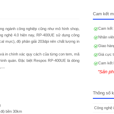
Cam kết m
Cam kết 
ong ngành công nghiệp cũng như mô hình shop,
 công nghệ 4.0 hiện nay, RP-400UE sử dụng công
Nhân viên
cal mực), độ phân giải 203dpi nên chất lượng in
Giao hàng
t và in chính xác quy cách của từng con tem, mã
Giá cực t
 hình quán. Đặc biệt Respos RP-400UE là dòng
Cam kết 
...
"Sản ph
Thông số k
g
Công nghệ i
i độ bền 30km