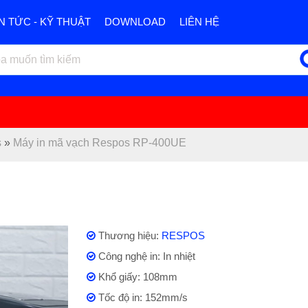
IN TỨC - KỸ THUẬT
DOWNLOAD
LIÊN HỆ
s
»
Máy in mã vạch Respos RP-400UE
Thương hiệu:
RESPOS
Công nghệ in: In nhiệt
Khổ giấy: 108mm
Tốc độ in: 152mm/s