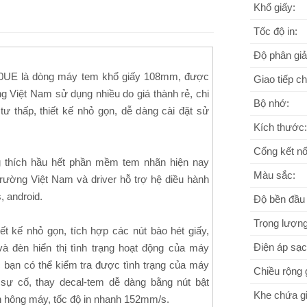
Khổ giấy:
Tốc độ in:
Độ phân giả
0UE là dòng máy tem khổ giấy 108mm, được
Giao tiếp c
ng Việt Nam sử dụng nhiều do giá thành rẻ, chi
Bộ nhớ:
tư thấp, thiết kế nhỏ gọn, dễ dàng cài đặt sử
Kích thước:
Cổng kết nố
 thích hầu hết phần mềm tem nhãn hiện nay
Màu sắc:
 trường Việt Nam và driver hỗ trợ hệ diều hành
, android.
Độ bền đầu 
Trọng lượng
iết kế nhỏ gọn, tích hợp các nút bào hét giấy,
Điện áp sạc
 và đèn hiển thị tình trạng hoạt động của máy
c bạn có thể kiểm tra được tình trạng của máy
Chiều rộng 
 sự cố, thay decal-tem dễ dàng bằng nút bật
Khe chứa gi
 hông máy, tốc độ in nhanh 152mm/s.