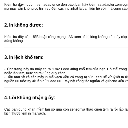
Kiểm tra dây nguồn, trên adapter có đèn báo: bạn hãy kiểm tra adapter xem còn 
mà máy vẫn không có tín hiệu đèn cách tốt nhất là bạn liên hệ với nhà cung cấp
2. In không được:
Kiểm tra dây cáp USB hoặc cổng mạng LAN xem có bị lỏng không, rút dây cáp 
đúng không.
3. In lệch khổ tem:
- Tình trạng này do máy chưa được Feed đúng khổ tem của bạn: Có thể trong 
hoặc lắp tem, mực chưa đúng quy cách.
- Hầu như tất cả các máy in mã vạch đều có trạng bị nút Feed để xử lý lỗi in 
nguồn >> một tay đè lên nút Feed >> 1 tay bật công tắc nguồn và giữ cho đến kh
4. Lỗi không nhận giấy:
Các bạn dùng khăn mềm lau sơ qua con sensor và tháo cuộn tem ra rồi lắp lạ
kích thước tem in mã vạch.