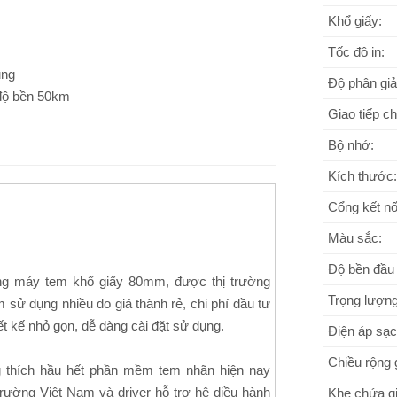
Khổ giấy:
Tốc độ in:
ụng
Độ phân giả
 độ bền 50km
Giao tiếp c
Bộ nhớ:
Kích thước:
Cổng kết nố
Màu sắc:
Độ bền đầu 
ng máy tem khổ giấy 80mm, được thị trường
Trọng lượng
 sử dụng nhiều do giá thành rẻ, chi phí đầu tư
iết kế nhỏ gọn, dễ dàng cài đặt sử dụng.
Điện áp sạc
Chiều rộng 
 thích hầu hết phần mềm tem nhãn hiện nay
 trường Việt Nam và driver hỗ trợ hệ diều hành
Khe chứa gi