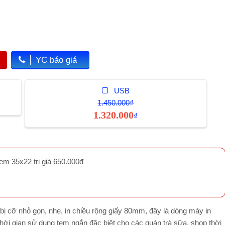
YC báo giá
USB
1.450.000₫
1.320.000
₫
em 35x22 trị giá 650.000đ
bị cỡ nhỏ gọn, nhẹ, in chiều rộng giấy 80mm, đây là dòng máy in
thời gian sử dụng tem ngắn đặc biệt cho các quán trà sữa, shop thời