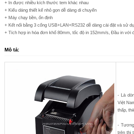
+ In được nhiều kích thước tem khác nhau
+ Kiểu dáng thiết kế nhỏ gọn dễ dàng di chuyển
+ Máy chạy bền, ổn định
+ Kết nối bằng 3 cổng USB+LAN+RS232 dễ dàng cài đặt và sử d
+ Tích hợp in hóa đơn khổ 80mm, tốc độ in 152mm/s, Đầu in với
Mô tả:
- Là dò
Việt Nam
thấp, th
- Tương
trên thị