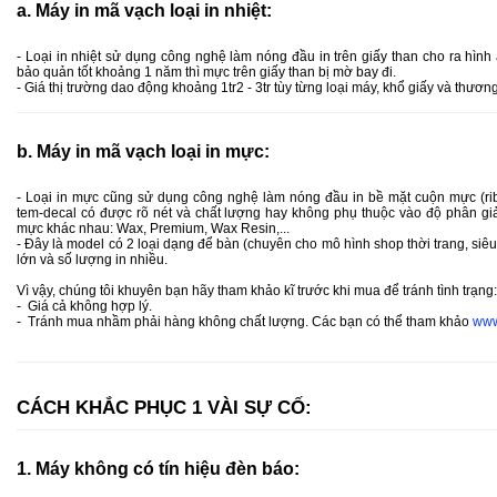
a. Máy in mã vạch loại in nhiệt:
- Loại in nhiệt sử dụng công nghệ làm nóng đầu in trên giấy than cho ra hình
bảo quản tốt khoảng 1 năm thì mực trên giấy than bị mờ bay đi.
- Giá thị trường dao động khoảng 1tr2 - 3tr tùy từng loại máy, khổ giấy và thươn
b. Máy in mã vạch loại in mực:
- Loại in mực cũng sử dụng công nghệ làm nóng đầu in bề mặt cuộn mực (ribb
tem-decal có được rõ nét và chất lượng hay không phụ thuộc vào độ phân giải
mực khác nhau: Wax, Premium, Wax Resin,...
- Đây là model có 2 loại dạng để bàn (chuyên cho mô hình shop thời trang, siêu t
lớn và số lượng in nhiều.
Vì vậy, chúng tôi khuyên bạn hãy tham khảo kĩ trước khi mua để tránh tình trạng:
- Giá cả không hợp lý.
- Tránh mua nhầm phải hàng không chất lượng. Các bạn có thể tham khảo
www
CÁCH KHẮC PHỤC 1 VÀI SỰ CỐ:
1. Máy không có tín hiệu đèn báo: