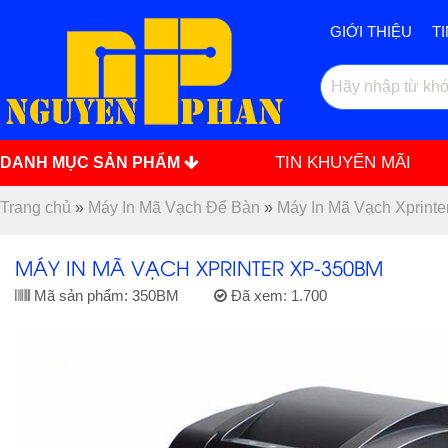
GIỚI THIỆU
T
TIN KHUYẾN MÃI
DANH MỤC SẢN PHẨM
Trang chủ
»
Máy In Mã Vạch Để Bàn
»
Máy In Mã Vạch Xprinte
MÁY IN MÃ VẠCH XPRINTER XP-350BM
Mã sản phẩm:
350BM
Đã xem:
1.700