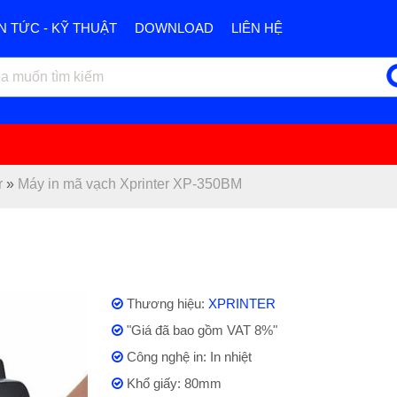
IN TỨC - KỸ THUẬT
DOWNLOAD
LIÊN HỆ
r
»
Máy in mã vạch Xprinter XP-350BM
Thương hiệu:
XPRINTER
"Giá đã bao gồm VAT 8%"
Công nghệ in: In nhiệt
Khổ giấy: 80mm