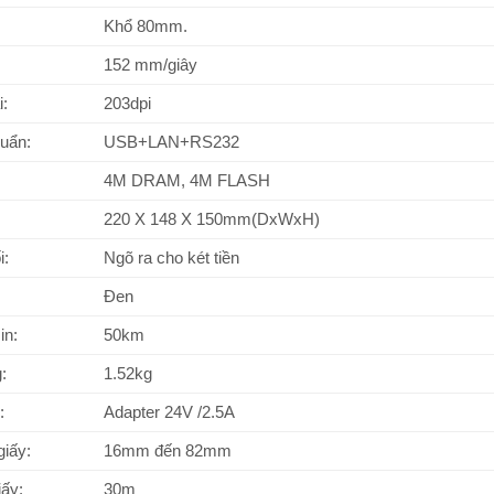
Khổ 80mm.
152 mm/giây
i:
203dpi
huẩn:
USB+LAN+RS232
4M DRAM, 4M FLASH
220 X 148 X 150mm(DxWxH)
i:
Ngõ ra cho két tiền
Đen
in:
50km
:
1.52kg
:
Adapter 24V /2.5A
giấy:
16mm đến 82mm
ấy:
30m