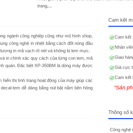
trang,...
Cam kết m
trong ngành công nghiệp cũng như mô hình shop,
Cam kết 
 dụng công nghệ in nhiệt bằng cách đốt nóng đầu
Nhân viên
t lượng in mã vạch rõ nét và không bị lem mực.
Giao hàng
t và in chính xác quy cách của từng con tem, mã
ình quán. Đặc biệt XP-350BM là dòng máy được
Giá cực t
Cam kết 
èn hiển thị tình trạng hoạt động của máy giúp các
"Sản ph
y decal-tem dễ dàng bằng nút bật nằm bên hông
Thông số k
Công nghệ i