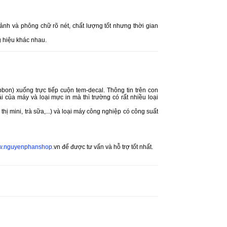
 ảnh và phông chữ rõ nét, chất lượng tốt nhưng thời gian
g hiệu khác nhau.
on) xuống trực tiếp cuộn tem-decal. Thông tin trên con
 của máy và loại mực in mà thì trường có rất nhiều loại
hị mini, trà sữa,...) và loại máy công nghiệp có công suất
.nguyenphanshop.
vn để được tư vấn và hỗ trợ tốt nhất.