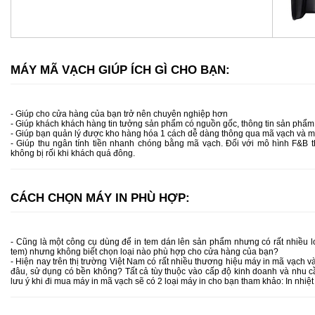
MÁY MÃ VẠCH GIÚP ÍCH GÌ CHO BẠN:
- Giúp cho cửa hàng của bạn trở nên chuyên nghiệp hơn
- Giúp khách khách hàng tin tưởng sản phẩm có nguồn gốc, thông tin sản phẩ
- Giúp bạn quản lý được kho hàng hóa 1 cách dễ dàng thông qua mã vạch và 
- Giúp thu ngân tính tiền nhanh chóng bằng mã vạch. Đối với mô hình F&B 
không bị rối khi khách quá đông.
CÁCH CHỌN MÁY IN PHÙ HỢP:
- Cũng là một công cụ dùng để in tem dán lên sản phẩm nhưng có rất nhiều 
tem) nhưng không biết chọn loại nào phù hợp cho cửa hàng của bạn?
- Hiện nay trên thị trường Việt Nam có rất nhiều thương hiệu máy in mã vạch v
đâu, sử dụng có bền không? Tất cả tùy thuộc vào cấp độ kinh doanh và nhu
lưu ý khi đi mua máy in mã vạch sẽ có 2 loại máy in cho bạn tham khảo: In nhiệt