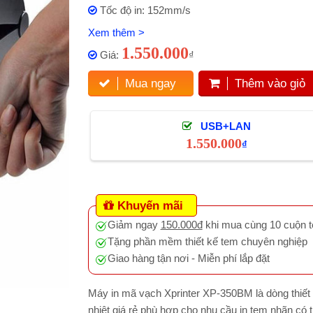
Tốc độ in: 152mm/s
Xem thêm >
1.550.000
Giá:
₫
Mua ngay
Thêm vào giỏ
USB+LAN
1.550.000
₫
Khuyến mãi
Giảm ngay
150.000đ
khi mua cùng 10 cuộn t
Tặng phần mềm thiết kế tem chuyên nghiệp
Giao hàng tận nơi - Miễn phí lắp đặt
Máy in mã vạch Xprinter XP-350BM là dòng thiết 
nhiệt giá rẻ phù hợp cho nhu cầu in tem nhãn có 