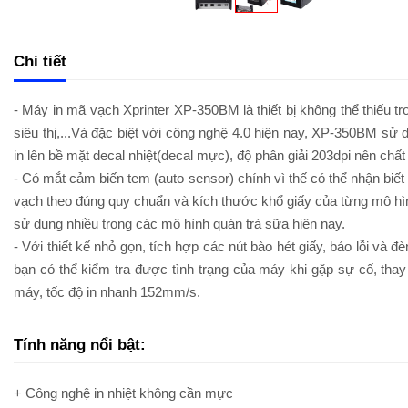
Chi tiết
- Máy in mã vạch Xprinter XP-350BM là thiết bị không thể thiếu 
siêu thị,...Và đặc biệt với công nghệ 4.0 hiện nay, XP-350BM sử
in lên bề mặt decal nhiệt(decal mực), độ phân giải 203dpi nên chấ
- Có mắt cảm biến tem (auto sensor) chính vì thế có thể nhận biế
vạch theo đúng quy chuẩn và kích thước khổ giấy của từng mô h
sử dụng nhiều trong các mô hình quán trà sữa hiện nay.
- Với thiết kế nhỏ gọn, tích hợp các nút bào hét giấy, báo lỗi và đ
bạn có thể kiểm tra được tình trạng của máy khi gặp sự cố, tha
máy, tốc độ in nhanh 152mm/s.
Tính năng nổi bật:
+ Công nghệ in nhiệt không cần mực