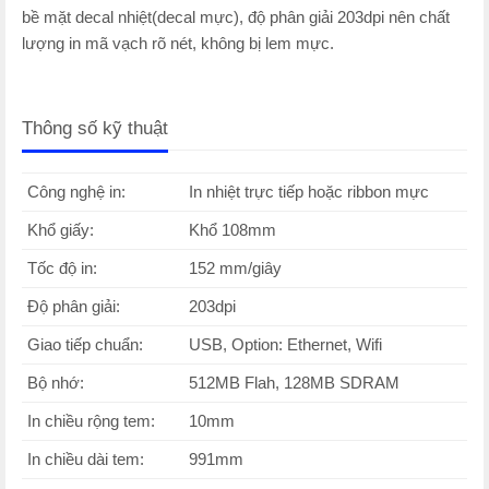
bề mặt decal nhiệt(decal mực), độ phân giải 203dpi nên chất
lượng in mã vạch rõ nét, không bị lem mực.
Thông số kỹ thuật
Công nghệ in:
In nhiệt trực tiếp hoặc ribbon mực
Khổ giấy:
Khổ 108mm
Tốc độ in:
152 mm/giây
Độ phân giải:
203dpi
Giao tiếp chuẩn:
USB, Option: Ethernet, Wifi
Bộ nhớ:
512MB Flah, 128MB SDRAM
In chiều rộng tem:
10mm
In chiều dài tem:
991mm