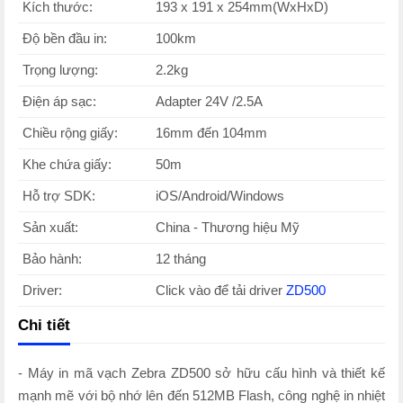
Kích thước:
193 x 191 x 254mm(WxHxD)
Độ bền đầu in:
100km
Trọng lượng:
2.2kg
Điện áp sạc:
Adapter 24V /2.5A
Chiều rộng giấy:
16mm đến 104mm
Khe chứa giấy:
50m
Hỗ trợ SDK:
iOS/Android/Windows
Sản xuất:
China - Thương hiệu Mỹ
Bảo hành:
12 tháng
Driver:
Click vào để tải driver
ZD500
Chi tiết
- Máy in mã vạch Zebra ZD500 sở hữu cấu hình và thiết kế
mạnh mẽ với bộ nhớ lên đến 512MB Flash, công nghệ in nhiệt