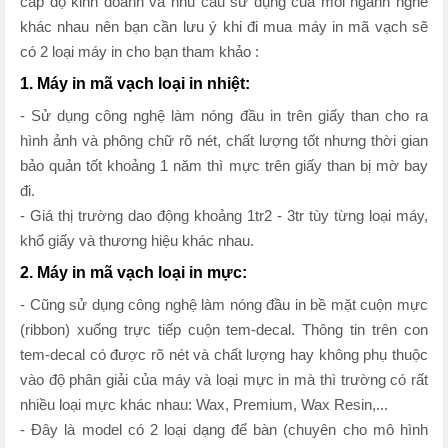
cấp độ kinh doanh và nhu cầu sử dụng của mỗi ngành nghề
khác nhau nên bạn cần lưu ý khi đi mua máy in mã vạch sẽ
có 2 loại máy in cho bạn tham khảo :
1. Máy in mã vạch loại in nhiệt:
- Sử dụng công nghệ làm nóng đầu in trên giấy than cho ra
hình ảnh và phông chữ rõ nét, chất lượng tốt nhưng thời gian
bảo quản tốt khoảng 1 năm thì mực trên giấy than bị mờ bay
đi.
- Giá thị trường dao động khoảng 1tr2 - 3tr tùy từng loại máy,
khổ giấy và thương hiệu khác nhau.
2. Máy in mã vạch loại in mực:
- Cũng sử dụng công nghệ làm nóng đầu in bề mặt cuộn mực
(ribbon) xuống trực tiếp cuộn tem-decal. Thông tin trên con
tem-decal có được rõ nét và chất lượng hay không phụ thuộc
vào độ phân giải của máy và loại mực in mà thì trường có rất
nhiều loại mực khác nhau: Wax, Premium, Wax Resin,...
- Đây là model có 2 loại dạng để bàn (chuyên cho mô hình