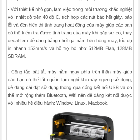
- Với thiết kế nhỏ gọn, làm việc trong môi trường khắc nghiệt
với nhiệt độ trên 40 độ C, tích hợp các nút báo hết giấy, báo
lỗi và đèn hiển thị tình trạng hoạt động của máy giúp các bạn
có thể kiểm tra được tình trạng của máy khi gặp sự cố, thay
decal-tem dễ dàng bằng chốt gài nằm bên hông máy, tốc độ
in nhanh 152mm/s và hỗ trợ bộ nhớ 512MB Flah, 128MB
SDRAM.
- Công tắc bật tắt máy nằm ngay phía trên thân máy giúp
các bạn có thể tắt nguồn tạm nghỉ khi máy ngưng sử dụng,
dễ dàng cài đặt sử dụng thông qua cổng kết nối USB và có
thể mở rộng thêm Bluetooth, Wifi nên dễ dàng kết nối được
với nhiều hệ điều hành: Window, Linux, Macbook.