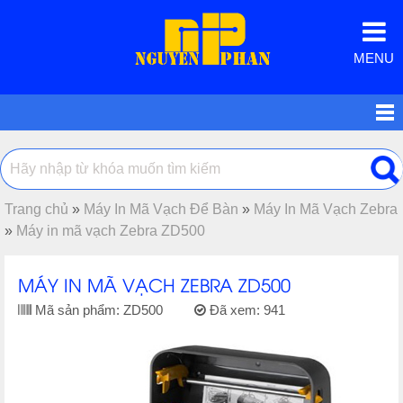
MENU
Trang chủ
»
Máy In Mã Vạch Để Bàn
»
Máy In Mã Vạch Zebra
»
Máy in mã vạch Zebra ZD500
MÁY IN MÃ VẠCH ZEBRA ZD500
Mã sản phẩm:
ZD500
Đã xem:
941