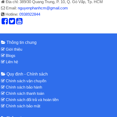
Địa chỉ: 389/30 Quang Trung, P. 10, Q. Gò Vấp, Tp. HCM
Email:
nguyenphanhcm@gmail.com
Hotline:
0938922844
Thông tin chung
Giới thiệu
Blogs
Liên hệ
Quy định - Chính sách
Chính sách vận chuyển
Chính sách bảo hành
Chính sách thanh toán
Chính sách đổi trả và hoàn tiền
Chính sách bảo mật