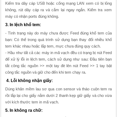
Kiểm tra dây cáp USB hoặc cổng mạng LAN xem có bị lỏng
không, rút dây cáp ra và cắm lại ngay ngắn. Kiểm tra xem
máy có nhận ports đúng không.
3. In lệch khổ tem:
- Tình trạng này do máy chưa được Feed đúng khổ tem của
bạn: Có thể trong quá trình sử dụng bạn thay đổi nhiều khổ
tem khác nhau hoặc lắp tem, mực chưa đúng quy cách.
- Hầu như tất cả các máy in mã vạch đều có trạng bị nút Feed
để xử lý lỗi in lệch tem, cách sử dụng như sau: Đầu tiên bạn
tắt công tắc nguồn >> một tay đè lên nút Feed >> 1 tay bật
công tắc nguồn và giữ cho đến khi tem chạy ra.
4. Lỗi không nhận giấy:
Dùng khăn mềm lau sơ qua con sensor và tháo cuộn tem ra
rồi lắp lại cho giấy nằm dưới 2 thanh kẹp giữ giấy và cho vừa
với kích thước tem in mã vạch.
5. In không ra chữ: