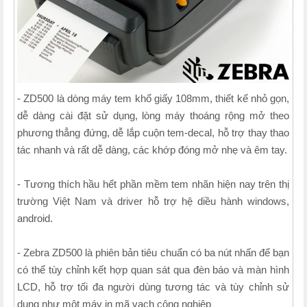
- ZD500 là dòng máy tem khổ giấy 108mm, thiết kế nhỏ gọn,
dễ dàng cài đặt sử dụng, lòng máy thoáng rộng mở theo
phương thẳng đứng, dễ lắp cuộn tem-decal, hỗ trợ thay thao
tác nhanh và rất dễ dàng, các khớp đóng mở nhẹ và êm tay.
- Tương thích hầu hết phần mềm tem nhãn hiện nay trên thị
trường Việt Nam và driver hỗ trợ hệ diều hành windows,
android.
- Zebra ZD500 là phiên bản tiêu chuẩn có ba nút nhấn để bạn
có thể tùy chỉnh kết hợp quan sát qua đèn báo và màn hình
LCD, hỗ trợ tối đa người dùng tương tác và tùy chỉnh sử
dụng như một máy in mã vạch công nghiệp