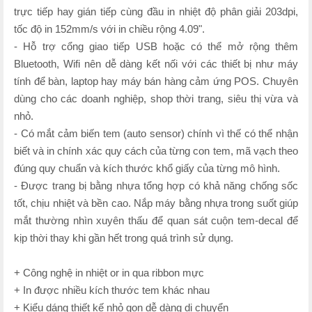
trực tiếp hay gián tiếp cùng đầu in nhiệt độ phân giải 203dpi,
tốc độ in 152mm/s với in chiều rộng 4.09".
- Hỗ trợ cổng giao tiếp USB hoặc có thể mở rộng thêm
Bluetooth, Wifi nên dễ dàng kết nối với các thiết bị như máy
tính để bàn, laptop hay máy bán hàng cảm ứng POS. Chuyên
dùng cho các doanh nghiệp, shop thời trang, siêu thị vừa và
nhỏ.
- Có mắt cảm biến tem (auto sensor) chính vì thế có thể nhận
biết và in chính xác quy cách của từng con tem, mã vạch theo
đúng quy chuẩn và kích thước khổ giấy của từng mô hình.
- Được trang bị bằng nhựa tổng hợp có khả năng chống sốc
tốt, chịu nhiệt và bền cao. Nắp máy bằng nhựa trong suốt giúp
mắt thường nhìn xuyên thấu để quan sát cuộn tem-decal để
kịp thời thay khi gần hết trong quá trình sử dụng.
+ Công nghệ in nhiệt or in qua ribbon mực
+ In được nhiều kích thước tem khác nhau
+ Kiểu dáng thiết kế nhỏ gọn dễ dàng di chuyển