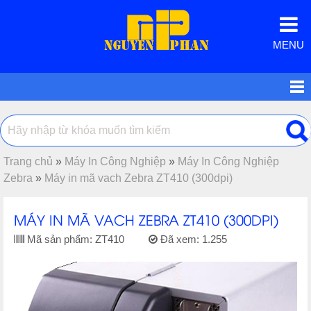
MENU
Trang chủ
»
Máy In Công Nghiệp
»
Máy In Công Nghiệp
Zebra
»
Máy in mã vach Zebra ZT410 (300dpi)
MÁY IN MÃ VACH ZEBRA ZT410 (300DPI)
Mã sản phẩm:
ZT410
Đã xem:
1.255