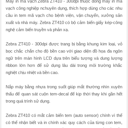
Máy in mã vạch Zebra ZT410 - 300dpi thuộc dòng máy in mã
vạch công nghiệp nchuyên dụng, thích hợp dùng cho các nhu
cầu in tem mã vạch cho bệnh viện, vận chuyển, xưởng sản
xuất và nhà máy. Zebra ZT410 có bộ cảm biến giấy kép-công
nghệ cảm biến truyền và phản xạ.
Zebra ZT410 - 300dpi được trang bị bằng khung kim loại, vỏ
bọc chắc chắn cho độ bền cao với giao diện đồ họa đa ngôn
ngữ trên màn hình LCD dựa trên biểu tượng và dung lượng
ribbon lớn hơn để sử dụng lâu dài trong môi trường khắc
nghiệt chịu nhiệt và bền cao.
Nắp máy bằng nhựa trong suốt giúp mắt thường nhìn xuyên
thấu để quan sát cuộn tem-decal để kịp thời thay khi gần hết
trong quá trình sử dụng.
Zebra ZT410 có mắt cảm biến tem (auto sensor) chính vì thế
có thể nhận biết và in chính xác quy cách của từng con tem,