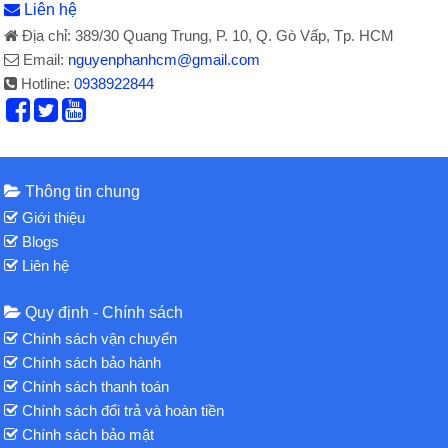
Liên hệ
Địa chỉ: 389/30 Quang Trung, P. 10, Q. Gò Vấp, Tp. HCM
Email:
nguyenphanhcm@gmail.com
Hotline:
0938922844
Thông tin chung
Giới thiệu
Blogs
Liên hệ
Quy định - Chính sách
Chính sách vận chuyển
Chính sách bảo hành
Chính sách thanh toán
Chính sách đổi trả và hoàn tiền
Chính sách bảo mật