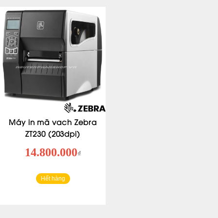
Máy in mã vach Zebra
ZT230 (203dpi)
14.800.000
₫
Hết hàng