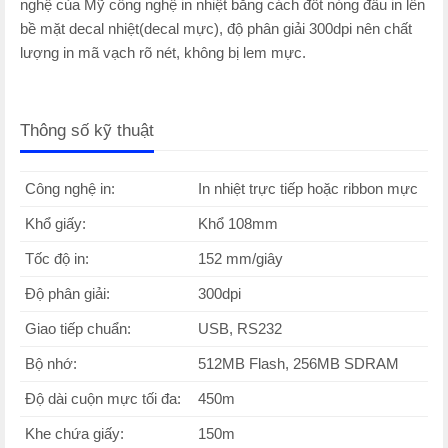
nghệ của Mỹ công nghệ in nhiệt bằng cách đốt nóng đầu in lên
bề mặt decal nhiệt(decal mực), độ phân giải 300dpi nên chất
lượng in mã vạch rõ nét, không bị lem mực.
Thông số kỹ thuật
Công nghệ in:
In nhiệt trực tiếp hoặc ribbon mực
Khổ giấy:
Khổ 108mm
Tốc độ in:
152 mm/giây
Độ phân giải:
300dpi
Giao tiếp chuẩn:
USB, RS232
Bộ nhớ:
512MB Flash, 256MB SDRAM
Độ dài cuộn mực tối đa:
450m
Khe chứa giấy:
150m