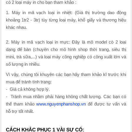
có 2 loại máy in cho bạn tham khảo :
1. Máy in mã vạch loại in nhiệt: (Giá thị trường dao động
khoảng 1tr2 - 3tr) tùy từng loại máy, khổ giấy và thương hiệu
khác nhau.
2. Máy in mã vạch loại in mực: Đây là mô model có 2 loại
dạng để bàn (chuyên cho mô hình shop thời trang, siêu thị
mini, trà sữa,...) và loại máy công nghiệp có công xuất lớn và
số lượng in nhiều.
Vì vậy, chúng tôi khuyên các bạn hãy tham khảo kĩ trước khi
mua để tránh tình trạng:
- Giá cả không hợp lý.
- Tránh mua nhầm phải hàng không chất lượng. Các bạn có
thể tham khảo
www.nguyenphanshop.vn
để được tư vấn và
hỗ trợ tốt nhất.
CÁCH KHẮC PHỤC 1 VÀI SỰ CỐ: