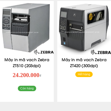
Máy in mã vach Zebra
Máy in mã vach Zebra
ZT510 (203dpi)
ZT420 (300dpi)
24.200.000
Hết hàng
₫
Còn hàng