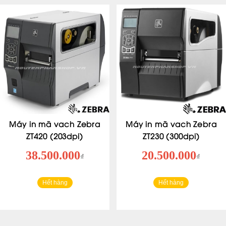
Máy in mã vach Zebra
Máy in mã vach Zebra
ZT420 (203dpi)
ZT230 (300dpi)
38.500.000
20.500.000
₫
₫
Hết hàng
Hết hàng