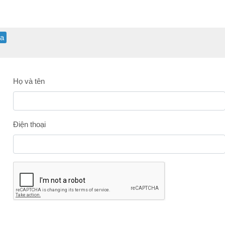
ữa
Họ và tên
Điện thoại