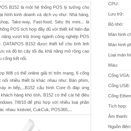
CPU:
OS B152 là một hệ thống POS lý tưởng cho
Lưu trữ:
oại hình kinh doanh và dịch vụ như: Nhà hàng,
hop, Take-way, Fast-food, Siêu thị mini... là
Bộ nhớ:
hống POS tích hợp đầy đủ với thiết kế hiện đại
Màn hình ch
 năng vượt trội trong ngành công nghiệp POS
y. DATAPOS B152 được thiết kế cho tính linh
Màn hình p
 ưu và độ tin cậy tối đa, khả năng mở rộng cao
Loại màn h
u cổng kết nối.
Màu:
ợp Wifi có thể online giải trí trên mạng, 6 cổng
Cổng VGA:
 nối nhiều thiết bị khác nhau như: Bàn phím,
Cổng USB:
máy in bếp,...B152 cấu hình Core i5 đáp ứng
 khách hàng khó tính, B152 có thể cài hệ đièu
Cổng Ethern
ndows 7/8/10 để phù hợp với nhiều loại phần
Tích hợp:
c nhau: kiotviet, CukCuk, POS365,...
Âm thanh:
Nguồn điện: