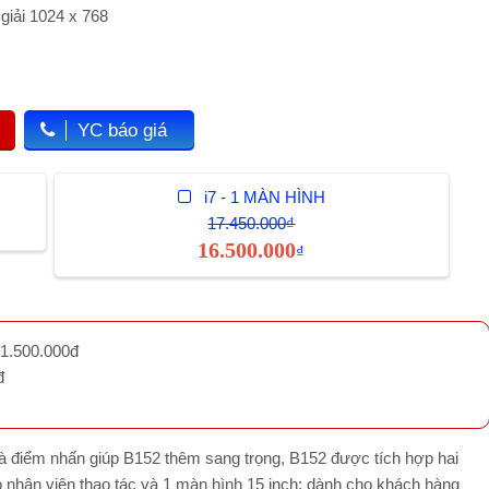
giải 1024 x 768
YC báo giá
i7 - 1 MÀN HÌNH
17.450.000₫
16.500.000
₫
1.500.000đ
đ
à điểm nhấn giúp B152 thêm sang trọng, B152 được tích hợp hai
 nhân viên thao tác và 1 màn hình 15 inch; dành cho khách hàng