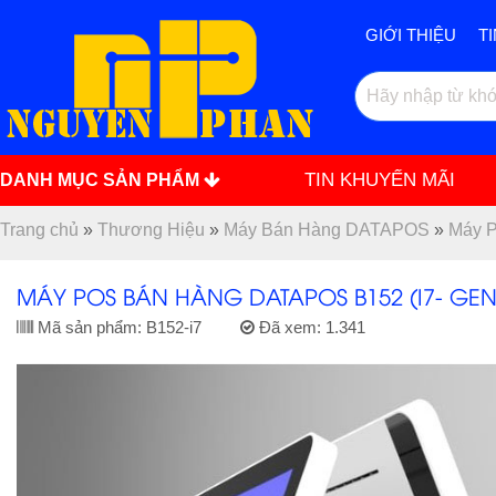
GIỚI THIỆU
T
TIN KHUYẾN MÃI
DANH MỤC SẢN PHẨM
Trang chủ
»
Thương Hiệu
»
Máy Bán Hàng DATAPOS
»
Máy P
MÁY POS BÁN HÀNG DATAPOS B152 (I7- GEN
Mã sản phẩm:
B152-i7
Đã xem:
1.341