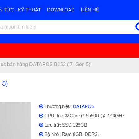
IN TỨC - KỸ THUẬT
DOWNLOAD
LIÊN HỆ
os bán hàng DATAPOS B152 (i7- Gen 5)
 5)
Thương hiệu:
DATAPOS
CPU: Intel® Core i7-5550U @ 2.40GHz
Lưu trữ: SSD 128GB
Bộ nhớ: Ram 8GB, DDR3L