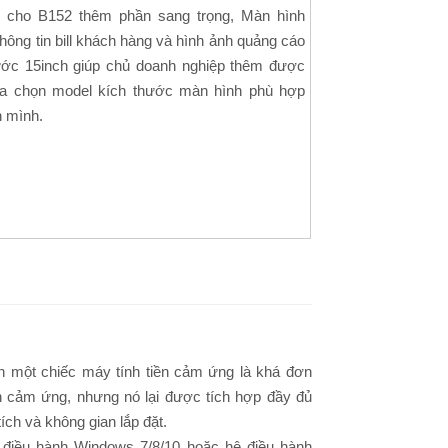
 cho B152 thêm phần sang trọng, Màn hình
 thông tin bill khách hàng và hình ảnh quảng cáo
ước 15inch giúp chủ doanh nghiệp thêm được
ựa chọn model kích thước màn hình phù hợp
n mình.
nên một chiếc máy tính tiền cảm ứng là khá đơn
h cảm ứng, nhưng nó lại được tích hợp đầy đủ
ch và không gian lắp đặt.
điều hành Windows 7/8/10 hoặc hệ điều hành