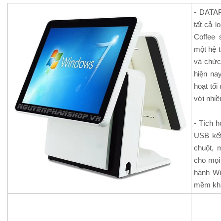
- DATAP
tất cả l
Coffee s
một hệ t
và chức
hiện na
hoạt tối
với nhiề
- Tích h
USB kết
chuột, 
cho mọi
hành Wi
mềm khá