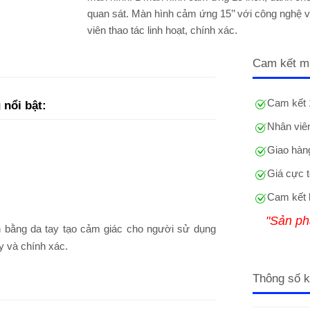
quan sát. Màn hình cảm ứng 15’’ với công nghệ vư
viên thao tác linh hoạt, chính xác.
Cam kết m
Cam kết 
nổi bật:
Nhân viên
Giao hàng
Giá cực t
Cam kết 
"Sản ph
h bằng da tay tạo cảm giác cho người sử dụng
y và chính xác.
Thông số k