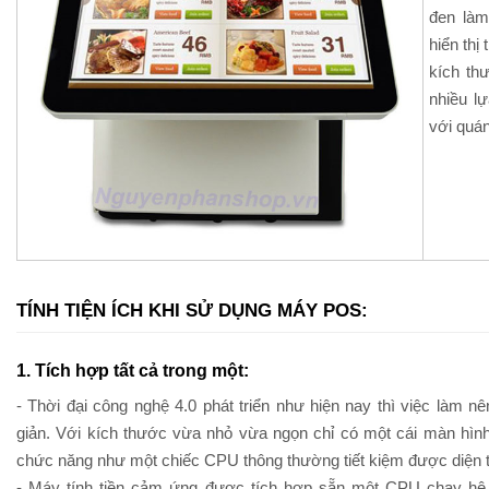
đen làm
hiển thị
kích th
nhiều l
với quá
TÍNH TIỆN ÍCH KHI SỬ DỤNG MÁY POS:
1. Tích hợp tất cả trong một:
- Thời đại công nghệ 4.0 phát triển như hiện nay thì việc làm 
giản. Với kích thước vừa nhỏ vừa ngọn chỉ có một cái màn hìn
chức năng như một chiếc CPU thông thường tiết kiệm được diện tí
- Máy tính tiền cảm ứng được tích hợp sẵn một CPU chạy hệ 