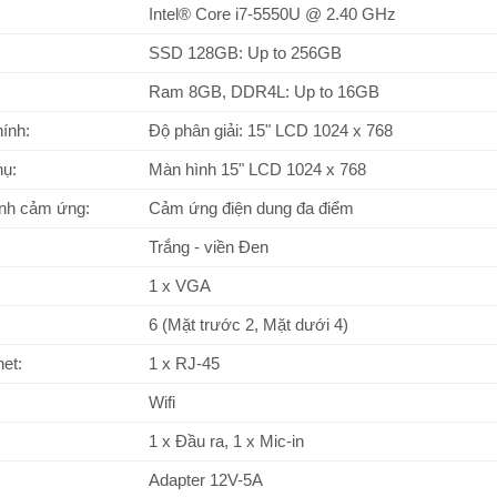
Intel® Core i7-5550U @ 2.40 GHz
SSD 128GB: Up to 256GB
Ram 8GB, DDR4L: Up to 16GB
ính:
Độ phân giải: 15" LCD 1024 x 768
hụ:
Màn hình 15" LCD 1024 x 768
ình cảm ứng:
Cảm ứng điện dung đa điểm
Trắng - viền Đen
1 x VGA
6 (Mặt trước 2, Mặt dưới 4)
et:
1 x RJ-45
Wifi
1 x Đầu ra, 1 x Mic-in
Adapter 12V-5A