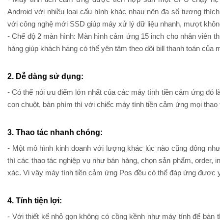
Android với nhiều loại cấu hình khác nhau nên đa số tương thí
với công nghệ mới SSD giúp máy xử lý dữ liệu nhanh, mượt không
- Chế độ 2 màn hình: Màn hình cảm ứng 15 inch cho nhân viên thu
hàng giúp khách hàng có thể yên tâm theo dõi bill thanh toán của m
2. Dễ dàng sử dụng:
- Có thể nói ưu điểm lớn nhất của các máy tính tiền cảm ứng đó là
con chuột, bàn phím thì với chiếc máy tính tiền cảm ứng mọi thao t
3. Thao tác nhanh chóng:
- Một mô hình kinh doanh với lượng khác lúc nào cũng đông như
thì các thao tác nghiệp vụ như bán hàng, chọn sản phẩm, order, in
xác. Vi vậy máy tính tiền cảm ứng Pos đều có thể đáp ứng được 
4. Tính tiện lợi:
- Với thiết kế nhỏ gọn không có cồng kềnh như máy tính để bàn 