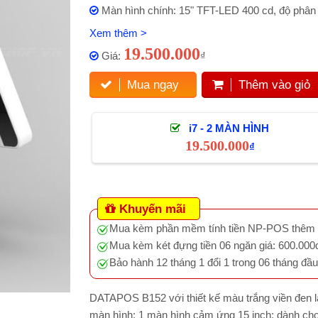
Màn hình chính: 15" TFT-LED 400 cd, độ phân 
Xem thêm >
19.500.000
Giá:
₫
Mua ngay
Thêm vào giỏ
i7 - 2 MÀN HÌNH
19.500.000
₫
Khuyến mãi
Mua kèm phần mềm tính tiền NP-POS thêm 
Mua kèm két đựng tiền 06 ngăn giá: 600.000
Bảo hành 12 tháng 1 đổi 1 trong 06 tháng đầu
DATAPOS B152 với thiết kế màu trắng viền đen l
màn hình: 1 màn hình cảm ứng 15 inch; dành cho