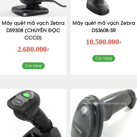
Máy quét mã vạch Zebra
Máy quét mã vạch Zebra
DS9308 (CHUYÊN ĐỌC
DS3608-SR
CCCD)
10.500.000
₫
2.680.000
₫
Còn hàng
Còn hàng