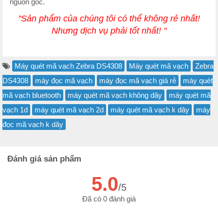
nguồn gốc.
"Sản phẩm của chúng tôi có thể không rẻ nhất!
Nhưng dịch vụ phải tốt nhất! "
Máy quét mã vạch Zebra DS4308
Máy quét mã vạch
Zebra
DS4308
máy đọc mã vạch
máy đọc mã vạch giá rẻ
máy quét
mã vạch bluetooth
máy quét mã vạch không dây
máy quét mã
vạch 1d
máy quét mã vạch 2d
máy quét mã vạch k dây
máy
đọc mã vạch k dây
Đánh giá sản phẩm
5.0
/5
Đã có 0 đánh giá