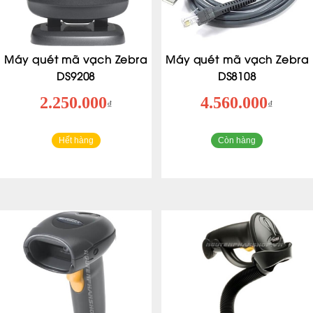
Máy quét mã vạch Zebra
Máy quét mã vạch Zebra
DS9208
DS8108
2.250.000
4.560.000
₫
₫
Hết hàng
Còn hàng