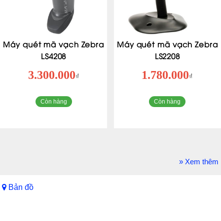
Máy quét mã vạch Zebra
Máy quét mã vạch Zebra
LS4208
LS2208
3.300.000
1.780.000
₫
₫
Còn hàng
Còn hàng
» Xem thêm
Bản đồ