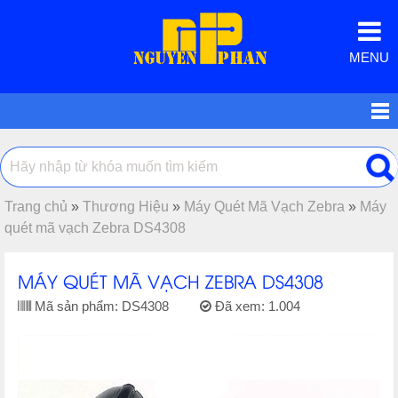
MENU
Trang chủ
»
Thương Hiệu
»
Máy Quét Mã Vạch Zebra
»
Máy
quét mã vạch Zebra DS4308
MÁY QUÉT MÃ VẠCH ZEBRA DS4308
Mã sản phẩm:
DS4308
Đã xem:
1.004