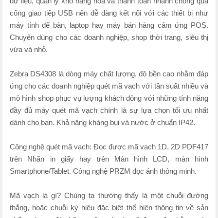
dữ liệu, quản lý kho hàng hóa và thanh toán nhanh chóng qua
cổng giao tiếp USB nên dễ dàng kết nối với các thiết bị như
máy tính để bàn, laptop hay máy bán hàng cảm ứng POS.
Chuyên dùng cho các doanh nghiệp, shop thời trang, siêu thị
vừa và nhỏ.
Zebra DS4308 là dòng máy chất lượng, độ bền cao nhằm đáp
ứng cho các doanh nghiệp quét mã vach với tần suất nhiều và
mô hình shop phục vụ lượng khách đông với những tính năng
đầy đủ máy quét mã vạch chính là sự lựa chọn tối ưu nhất
dành cho bạn. Khả năng kháng bụi và nước ở chuẩn IP42.
Công nghệ quét mã vạch: Đọc được mã vạch 1D, 2D PDF417
trên Nhãn in giấy hay trên Màn hình LCD, màn hình
Smartphone/Tablet. Công nghệ PRZM đọc ảnh thông minh.
Mã vạch là gì? Chúng ta thường thấy là một chuỗi đường
thẳng, hoặc chuỗi ký hiệu đặc biệt thể hiện thông tin về sản