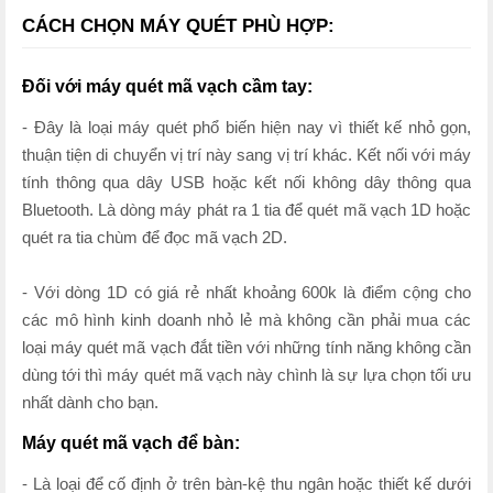
CÁCH CHỌN MÁY QUÉT PHÙ HỢP:
Đối với máy quét mã vạch cầm tay:
- Đây là loại máy quét phổ biến hiện nay vì thiết kế nhỏ gọn,
thuận tiện di chuyển vị trí này sang vị trí khác. Kết nối với máy
tính thông qua dây USB hoặc kết nối không dây thông qua
Bluetooth. Là dòng máy phát ra 1 tia để quét mã vạch 1D hoặc
quét ra tia chùm để đọc mã vạch 2D.
- Với dòng 1D có giá rẻ nhất khoảng 600k là điểm cộng cho
các mô hình kinh doanh nhỏ lẻ mà không cần phải mua các
loại máy quét mã vạch đắt tiền với những tính năng không cần
dùng tới thì máy quét mã vạch này chình là sự lựa chọn tối ưu
nhất dành cho bạn.
Máy quét mã vạch để bàn:
- Là loại để cố định ở trên bàn-kệ thu ngân hoặc thiết kế dưới