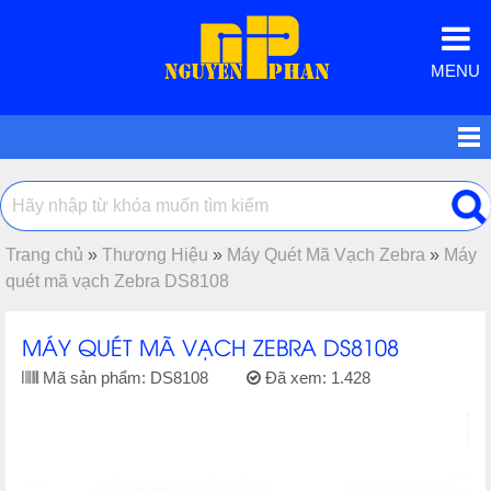
MENU
Trang chủ
»
Thương Hiệu
»
Máy Quét Mã Vạch Zebra
»
Máy
quét mã vạch Zebra DS8108
MÁY QUÉT MÃ VẠCH ZEBRA DS8108
Mã sản phẩm:
DS8108
Đã xem:
1.428