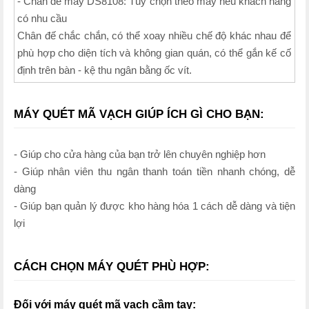
- Chân đế máy DS8108: Tùy chọn theo máy nếu khách hàng
có nhu cầu
Chân đế chắc chắn, có thể xoay nhiều chế độ khác nhau để
phù hợp cho diện tích và không gian quán, có thể gắn kế cố
định trên bàn - kệ thu ngân bằng ốc vít.
MÁY QUÉT MÃ VẠCH GIÚP ÍCH GÌ CHO BẠN:
- Giúp cho cửa hàng của bạn trở lên chuyên nghiệp hơn
- Giúp nhân viên thu ngân thanh toán tiền nhanh chóng, dễ
dàng
- Giúp bạn quản lý được kho hàng hóa 1 cách dễ dàng và tiện
lợi
CÁCH CHỌN MÁY QUÉT PHÙ HỢP:
Đối với máy quét mã vạch cầm tay: