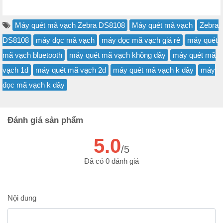
Máy quét mã vạch Zebra DS8108
Máy quét mã vạch
Zebra
DS8108
máy đọc mã vạch
máy đọc mã vạch giá rẻ
máy quét
mã vạch bluetooth
máy quét mã vạch không dây
máy quét mã
vạch 1d
máy quét mã vạch 2d
máy quét mã vạch k dây
máy
đọc mã vạch k dây
Đánh giá sản phẩm
5.0
/5
Đã có 0 đánh giá
Nội dung