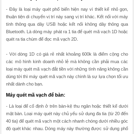
- Đây là loại máy quét phổ biến hiện nay vì thiết kế nhỏ gọn,
thuận tiện di chuyển vị trí này sang vị trí khác. Kết nối với máy
tính thông qua dây USB hoặc kết nối không dây thông qua
Bluetooth. Là dòng máy phát ra 1 tia để quét mã vạch 1D hoặc
quét ra tia chùm để đọc mã vạch 2D.
- Với dòng 1D có giá rẻ nhất khoảng 600k là điểm cộng cho
các mô hình kinh doanh nhỏ lẻ mà không cần phải mua các
loại máy quét mã vạch đắt tiền với những tính năng không cần
dùng tới thì máy quét mã vạch này chình là sự lựa chọn tối ưu
nhất dành cho bạn.
Máy quét mã vạch để bàn:
- Là loại để cố định ở trên bàn-kệ thu ngân hoặc thiết kế dưới
mặt bàn. Loại máy quét này chủ yếu sử dụng đa tia (từ 20 đến
40 tia) để quét mã vạch một cách nhanh chóng dưới nhiều góc
độ quét khác nhau. Dòng máy này thường được sử dụng phổ