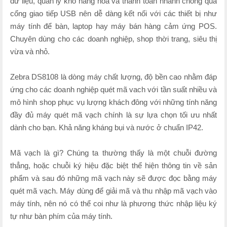
dữ liệu, quản lý kho hàng hóa và thanh toán nhanh chóng qua
cổng giao tiếp USB nên dễ dàng kết nối với các thiết bị như
máy tính để bàn, laptop hay máy bán hàng cảm ứng POS.
Chuyên dùng cho các doanh nghiệp, shop thời trang, siêu thị
vừa và nhỏ.
Zebra DS8108 là dòng máy chất lượng, độ bền cao nhằm đáp
ứng cho các doanh nghiệp quét mã vach với tần suất nhiều và
mô hình shop phục vụ lượng khách đông với những tính năng
đầy đủ máy quét mã vạch chính là sự lựa chọn tối ưu nhất
dành cho bạn. Khả năng kháng bụi và nước ở chuẩn IP42.
Mã vạch là gì? Chúng ta thường thấy là một chuỗi đường
thẳng, hoặc chuỗi ký hiệu đặc biệt thể hiện thông tin về sản
phẩm và sau đó những mã vạch này sẽ được đọc bằng máy
quét mã vạch. Máy dùng để giải mã và thu nhập mã vạch vào
máy tính, nên nó có thể coi như là phương thức nhập liệu ký
tự như bàn phím của máy tính.