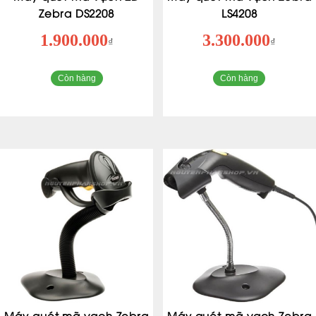
Zebra DS2208
LS4208
1.900.000
3.300.000
₫
₫
Còn hàng
Còn hàng
Máy quét mã vạch Zebra
Máy quét mã vạch Zebra