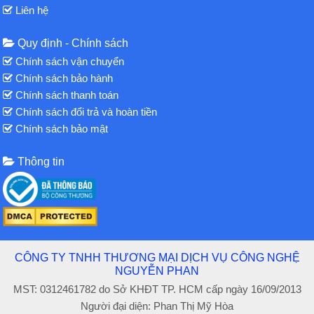
Liên hệ
Quy định - Chính sách
Chính sách vận chuyển
Chính sách bảo hành
Chính sách thanh toán
Chính sách đổi trả và hoàn tiền
Chính sách bảo mật
Thông tin
CÔNG TY TNHH THƯƠNG MẠI DỊCH VỤ CÔNG NGHỆ
NGUYỄN PHAN
MST: 0312461782 do Sở KHĐT TP. HCM cấp ngày 16/09/2013
Người đại diện: Phan Thị Mỹ Hòa