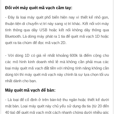
Đối với máy quét mã vạch cầm tay:
- Đây là loại máy quét phổ biến hiện nay vì thiết kế nhỏ gọn,
thuận tiện di chuyển vị trí này sang vị trí khác. Kết nối với máy
tính thông qua dây USB hoặc kết nối không dây thông qua
Bluetooth. Là dòng máy phát ra 1 tia để quét mã vạch 1D hoặc
quét ra tia chùm để đọc mã vạch 2D.
- Với dòng 1D có giá rẻ nhất khoảng 600k là điểm cộng cho
các mô hình kinh doanh nhỏ lẻ mà không cần phải mua các
loại máy quét mã vạch đắt tiền với những tính năng không cần
dùng tới thì máy quét mã vạch này chình là sự lựa chọn tối ưu
nhất dành cho bạn.
Máy quét mã vạch để bàn:
- Là loại để cố định ở trên bàn-kệ thu ngân hoặc thiết kế dưới
mặt bàn. Loại máy quét này chủ yếu sử dụng đa tia (từ 20 đến
40 tia) để quét mã vạch một cách nhanh chóng dưới nhiều góc