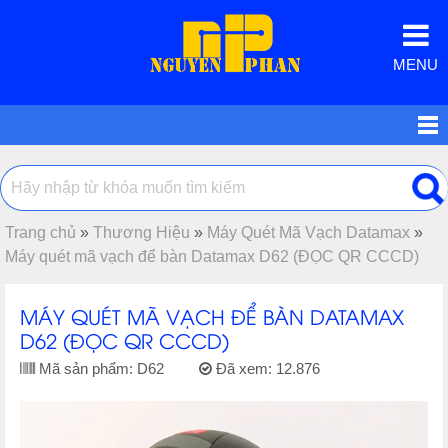
MENU
Trang chủ
»
Thương Hiệu
»
Máy Quét Mã Vạch Datamax
»
Máy quét mã vạch để bàn Datamax D62 (ĐỌC QR CCCD)
MÁY QUÉT MÃ VẠCH ĐỂ BÀN DATAMAX
D62 (ĐỌC QR CCCD)
Mã sản phẩm:
D62
Đã xem:
12.876