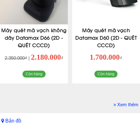
Máy quét mã vạch không
Máy quét mã vạch
dây Datamax D66 (2D -
Datamax D60 (2D - QUÉT
QUÉT CCCD)
CCCD)
2.180.000
1.700.000
2.350.000₫
|
₫
₫
Còn hàng
Còn hàng
» Xem thêm
Bản đồ