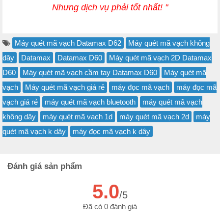
Nhưng dịch vụ phải tốt nhất! "
Máy quét mã vạch Datamax D62
Máy quét mã vạch không
dây
Datamax
Datamax D60
Máy quét mã vạch 2D Datamax
D60
Máy quét mã vạch cầm tay Datamax D60
Máy quét mã
vạch
Máy quét mã vạch giá rẻ
máy đọc mã vạch
máy đọc mã
vạch giá rẻ
máy quét mã vạch bluetooth
máy quét mã vạch
không dây
máy quét mã vạch 1d
máy quét mã vạch 2d
máy
quét mã vạch k dây
máy đọc mã vạch k dây
Đánh giá sản phẩm
5.0
/5
Đã có 0 đánh giá