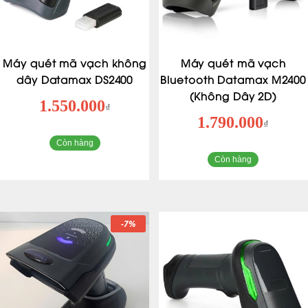
Máy quét mã vạch không
Máy quét mã vạch
dây Datamax DS2400
Bluetooth Datamax M2400
(Không Dây 2D)
1.550.000
₫
1.790.000
₫
Còn hàng
Còn hàng
-7%