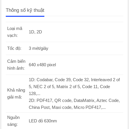
Thông số kỹ thuật
Loại mã
1D, 2D
vạch:
Tốc độ:
3 mét/giây
Cảm biến
640 x480 pixel
hình ảnh:
1D: Codabar, Code 39, Code 32, Interleaved 2 of
5, NEC 2 of 5, Matrix 2 of 5, Code 11, Code
Khả năng
128,...
giải mã:
2D: PDF417, QR code, DataMatrix, Aztec Code,
China Post, Maxi code, Micro PDF417,...
Nguồn
LED đỏ 630nm
sáng: