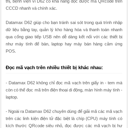
thị, bệnh viện vì D62 có khả năng đọc được mã QRcode trên
CCCD nhanh và chính xác.
Datamax D62 giúp cho bạn tránh sai sót trong quá trình nhập
dữ liệu bằng tay, quản lý kho hàng hóa và thanh toán nhanh
qua cổng giao tiếp USB nên dễ dàng kết nối với các thiết bị
như máy tính để bàn, laptop hay máy bán hàng cảm ứng
POS.
Đọc mã vạch trên nhiều thiết bị khác nhau:
- Datamax D62 không chỉ đọc mã vạch trên giấy in - tem mà
còn có thể đọc mã trên điện thoại di động, màn hình máy tính -
laptop.
- Ngoài ra Datamax D62 chuyên dùng để giải mã các mã vạch
trên các linh kiện điện tử đặc biệt là chíp (CPU) máy tính có
kích thước QRcode siêu nhỏ, đọc được các mã vạch bị hư