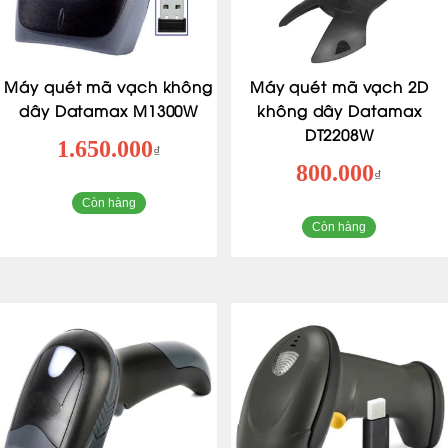
Máy quét mã vạch không
Máy quét mã vạch 2D
dây Datamax M1300W
không dây Datamax
DT2208W
1.650.000
₫
800.000
₫
Còn hàng
Còn hàng