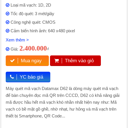
Loại mã vạch: 1D, 2D
Tốc độ quét: 3 mét/giây
Công nghệ quét: CMOS
Cảm biến hình ảnh: 640 x480 pixel
Xem thêm >
2.400.000
Giá:
₫
Mua ngay
Thêm vào giỏ
YC báo giá
Máy quét mã vạch Datamax D62 là dòng máy quét mã vạch
để bàn chuyên đọc mã QR trên CCCD, D62 có khả năng giải
mã được hầu hết mã vạch khó nhằn nhất hiện nay như: Mã
vạch có bề mặt gồ ghề, nhờ nhạt, hư hỏng và mã vạch trên
thiết bị Smartphone, QR Code...