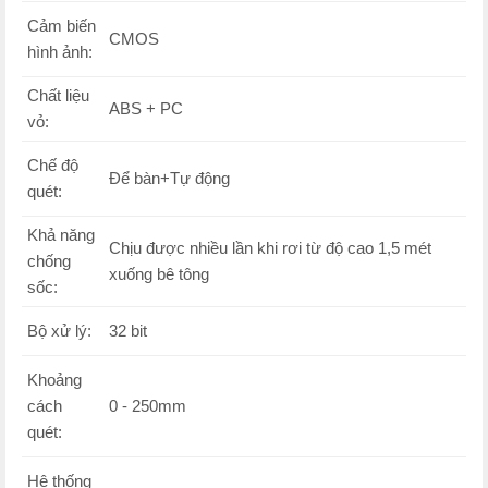
Cảm biến
CMOS
hình ảnh:
Chất liệu
ABS + PC
vỏ:
Chế độ
Để bàn+Tự động
quét:
Khả năng
Chịu được nhiều lần khi rơi từ độ cao 1,5 mét
chống
xuống bê tông
sốc:
Bộ xử lý:
32 bit
Khoảng
cách
0 - 250mm
quét:
Hệ thống