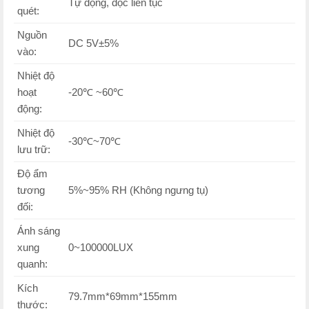
Tự động, đọc liên tục
quét:
Nguồn
DC 5V±5%
vào:
Nhiệt độ
hoạt
-20℃ ~60℃
động:
Nhiệt độ
-30℃~70℃
lưu trữ:
Độ ẩm
tương
5%~95% RH (Không ngưng tụ)
đối:
Ánh sáng
xung
0~100000LUX
quanh:
Kích
79.7mm*69mm*155mm
thước: