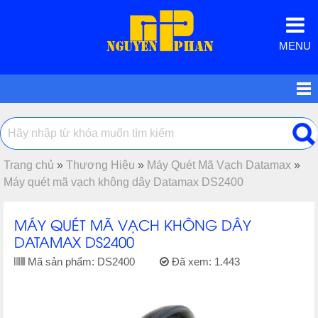
MENU
Trang chủ
»
Thương Hiệu
»
Máy Quét Mã Vạch Datamax
»
Máy quét mã vạch không dây Datamax DS2400
MÁY QUÉT MÃ VẠCH KHÔNG DÂY
DATAMAX DS2400
Mã sản phẩm:
DS2400
Đã xem:
1.443