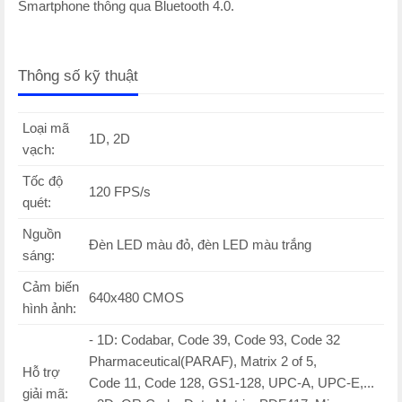
Smartphone thông qua Bluetooth 4.0.
Thông số kỹ thuật
Loại mã
1D, 2D
vạch:
Tốc độ
120 FPS/s
quét:
Nguồn
Đèn LED màu đỏ, đèn LED màu trắng
sáng:
Cảm biến
640x480 CMOS
hình ảnh:
- 1D:
Codabar, Code 39, Code 93, Code 32
Pharmaceutical(PARAF), Matrix 2 of 5,
Hỗ trợ
Code 11, Code 128, GS1-128, UPC-A, UPC-E,...
giải mã: