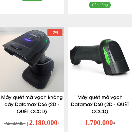
Còn hàng
-7%
Máy quét mã vạch không
Máy quét mã vạch
dây Datamax D66 (2D -
Datamax D60 (2D - QUÉT
QUÉT CCCD)
CCCD)
2.180.000
1.700.000
2.350.000₫
|
₫
₫