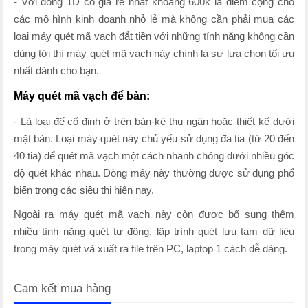
- Với dòng 1D có giá rẻ nhất khoảng 600k là điểm cộng cho
các mô hình kinh doanh nhỏ lẻ mà không cần phải mua các
loại máy quét mã vạch đắt tiền với những tính năng không cần
dùng tới thì máy quét mã vạch này chình là sự lựa chọn tối ưu
nhất dành cho bạn.
Máy quét mã vạch để bàn:
- Là loại để cố định ở trên bàn-kệ thu ngân hoặc thiết kế dưới
mặt bàn. Loại máy quét này chủ yếu sử dụng đa tia (từ 20 đến
40 tia) để quét mã vạch một cách nhanh chóng dưới nhiều góc
độ quét khác nhau. Dòng máy này thường được sử dụng phổ
biến trong các siêu thị hiện nay.
Ngoài ra máy quét mã vach này còn được bổ sung thêm
nhiều tính năng quét tự động, lập trình quét lưu tạm dữ liệu
trong máy quét và xuất ra file trên PC, laptop 1 cách dễ dàng.
Cam kết mua hàng