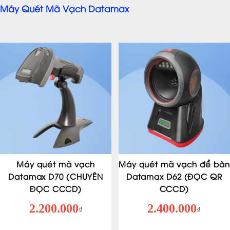
Máy Quét Mã Vạch Datamax
Máy quét mã vạch
Máy quét mã vạch để bàn
Datamax D70 (CHUYÊN
Datamax D62 (ĐỌC QR
ĐỌC CCCD)
CCCD)
2.200.000
2.400.000
₫
₫