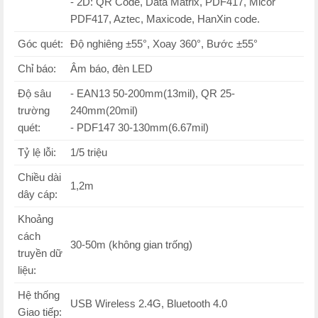
- 2D:
QR Code, Data Matrix, PDF417, Micor
PDF417, Aztec, Maxicode, HanXin code.
Góc quét:
Độ nghiêng ±55°, Xoay 360°, Bước ±55°
Chỉ báo:
Âm báo, đèn LED
Độ sâu
- EAN13 50-200mm(13mil), QR 25-
trường
240mm(20mil)
quét:
- PDF147 30-130mm(6.67mil)
Tỷ lệ lỗi:
1/5 triệu
Chiều dài
1,2m
dây cáp:
Khoảng
cách
30-50m (không gian trống)
truyền dữ
liệu:
Hệ thống
USB Wireless 2.4G, Bluetooth 4.0
Giao tiếp: