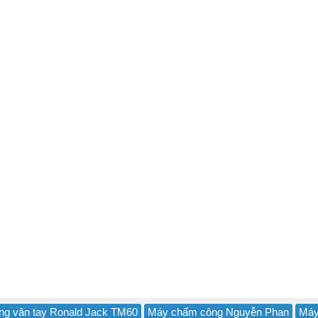
g vân tay Ronald Jack TM60
Máy chấm công Nguyễn Phan
Má