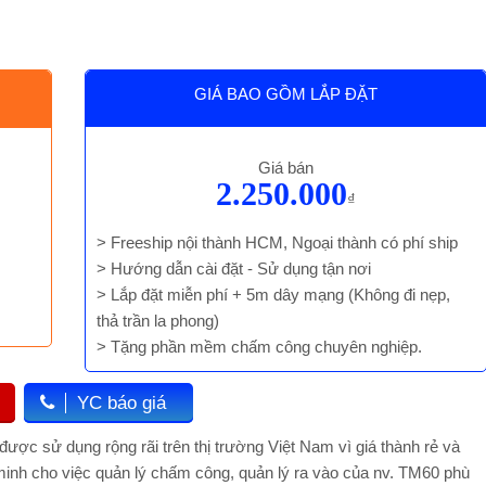
GIÁ BAO GỒM LẮP ĐẶT
Giá bán
2.250.000
₫
> Freeship nội thành HCM, Ngoại thành có phí ship
> Hướng dẫn cài đặt - Sử dụng tận nơi
> Lắp đặt miễn phí + 5m dây mạng (Không đi nẹp,
thả trần la phong)
> Tặng phần mềm chấm công chuyên nghiệp.
YC báo giá
c sử dụng rộng rãi trên thị trường Việt Nam vì giá thành rẻ và
 minh cho việc quản lý chấm công, quản lý ra vào của nv. TM60 phù