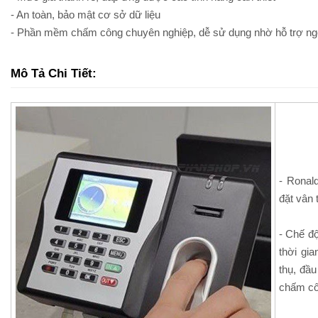
- An toàn, bảo mật cơ sở dữ liệu
- Phần mềm chấm công chuyên nghiệp, dễ sử dụng nhờ hỗ trợ ngô
Mô Tả Chi Tiết:
- Ronal
đặt vân 
- Chế độ
thời gia
thụ, đầ
chấm cô