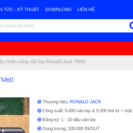
IN TỨC - KỸ THUẬT
DOWNLOAD
LIÊN HỆ
áy chấm công vân tay Ronald Jack TM60
TM60
Thương hiệu:
RONALD JACK
Công suất: 5.000 vân tay & 5.000 thẻ từ + mật
Đăng ký: 1 - 10 dấu vân tay
Dung lượng: 100.000 IN/OUT