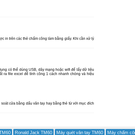
c in trên các thẻ chấm công làm bằng giấy. Khi cần xử lý
dụng có thể dùng USB, dây mạng hoặc wifi để lấy dữ liệu
 ra file excel để tính công 1 cách nhanh chóng và hiệu
 soát cửa bằng dấu vân tay hay bằng thẻ từ với mục đích
TM60
Ronald Jack TM60
Máy quét vân tay TM60
Máy chấm côn