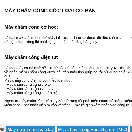
MÁY CHẤM CÔNG CÓ 2 LOẠI CƠ BẢN:
Máy chấm công cơ học:
Là loại máy chấm công thẻ giấy thị trường đang sử dụng, dữ liệu chấm công đượ
dữ liệu chấm công thì phải cộng dữ liệu thủ công bằng tay.
Máy chấm công điện tử:
Là loại máy có bộ nhớ để lưu trữ các dữ liệu chấm công trong máy. Người sử 
về phần mềm chấm công được cài trên máy tính giúp người sử dụng chiết xuất
quả.
Máy chấm công điện tử có nhiều loại như:
- Máy chấm công bằng thẻ từ
- Máy chấm công bằng vân tay
- Máy chấm công bằng khuôn mặt.
Ngoài ra máy chấm công vân tay đã mở rộng và phát triển thành hệ thống kiểm
kiểm soát được nhân viên ra vào và tránh được kẻ gian xâm nhập vào công ty.
Máy chấm công vân tay
Máy chấm công Ronald Jack TM60