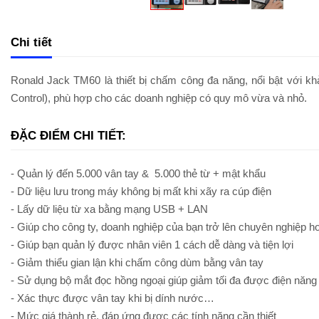
Chi tiết
Ronald Jack TM60 là thiết bị chấm công đa năng, nổi bật với k
Control), phù hợp cho các doanh nghiệp có quy mô vừa và nhỏ.
ĐẶC ĐIỂM CHI TIẾT:
- Quản lý đến 5.000 vân tay & 5.000 thẻ từ + mật khẩu
- Dữ liệu lưu trong máy không bị mất khi xãy ra cúp điện
- Lấy dữ liệu từ xa bằng mạng USB + LAN
- Giúp cho công ty, doanh nghiệp của bạn trở lên chuyên nghiệp h
- Giúp bạn quản lý được nhân viên 1 cách dễ dàng và tiện lợi
- Giảm thiểu gian lận khi chấm công dùm bằng vân tay
- Sử dụng bộ mắt đọc hồng ngoại giúp giảm tối đa được điện năng 
- Xác thực được vân tay khi bị dính nước…
- Mức giá thành rẻ, đáp ứng được các tính năng cần thiết