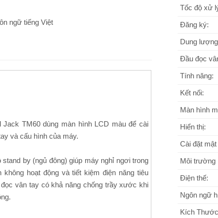
Tốc độ xử l
n ngữ tiếng Việt
Đăng ký:
Dung lượng
Đầu đọc vân
Tính năng:
Kết nối:
Màn hình m
d Jack TM60 dùng màn hình LCD màu để cài
Hiển thị:
tay và cấu hình của máy.
Cài đặt mật
 stand by (ngủ đông) giúp máy nghỉ ngơi trong
Môi trường 
n không hoạt động và tiết kiệm điện năng tiêu
Điện thế:
u đọc vân tay có khả năng chống trầy xước khi
Ngôn ngữ hi
ng.
Kích Thước