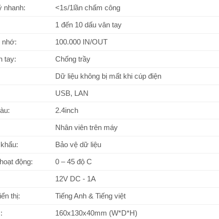
ý nhanh:
<1s/1lần chấm công
1 đến 10 dấu vân tay
 nhớ:
100.000 IN/OUT
 tay:
Chống trầy
Dữ liệu không bị mất khi cúp điện
USB, LAN
àu:
2.4inch
Nhân viên trên máy
 khẩu:
Bảo vệ dữ liệu
hoạt động:
0 – 45 độ C
12V DC - 1A
ển thị:
Tiếng Anh & Tiếng việt
:
160x130x40mm (W*D*H)