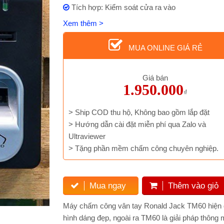
Tích hợp: Kiểm soát cửa ra vào
Xem thêm >
MUA ONLINE GIÁ RẺ
Giá bán
1.950.000
₫
> Ship COD thu hộ, Không bao gồm lắp đặt
> Hướng dẫn cài đặt miễn phí qua Zalo và
Ultraviewer
> Tặng phần mềm chấm công chuyên nghiệp.
Mua ngay
Thêm vào giỏ
Máy chấm công vân tay Ronald Jack TM60 hiện đượ
hình dáng đẹp, ngoài ra TM60 là giải pháp thông