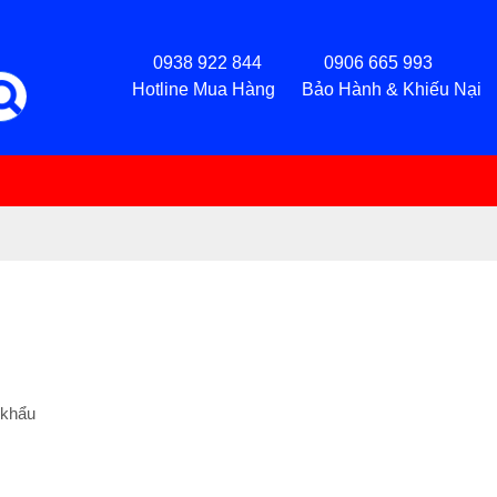
0938 922 844 0906 665 993
Hotline Mua Hàng Bảo Hành & Khiếu Nại
 khẩu