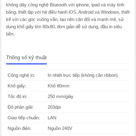
không dây công nghệ Blueooth với iphone, ipad và máy tính
bảng, thiết lập với hệ điều hành iOS, Android và Windows, thiết
kế với các góc vuông vắn, tạo nên cân đối và mạnh mẽ, sử
dụng khổ giấy lớn 80x80, đơn giản dễ sử dụng, đầu in siêu
bền.
Thông số kỹ thuật
Công nghệ in:
In nhiệt trực tiếp (không cần ribbon)
Khổ giấy:
Khổ 80mm
Tốc độ in:
250 mm/giây
Độ phân giải:
203dpi
Giao tiếp chuẩn:
LAN
Nguồn điện:
Nguồn 240V