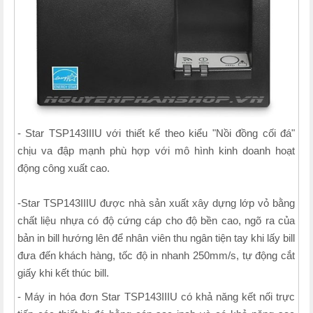
- Star TSP143IIIU với thiết kế theo kiểu "Nồi đồng cối đá"
chịu va đập mạnh phù hợp với mô hình kinh doanh hoạt
động công xuất cao.
-Star TSP143IIIU được nhà sản xuất xây dựng lớp vỏ bằng
chất liệu nhựa có độ cứng cáp cho độ bền cao, ngõ ra của
bản in bill hướng lên để nhân viên thu ngân tiện tay khi lấy bill
đưa đến khách hàng, tốc độ in nhanh 250mm/s, tự động cắt
giấy khi kết thúc bill.
- Máy in hóa đơn Star TSP143IIIU có khả năng kết nối trực