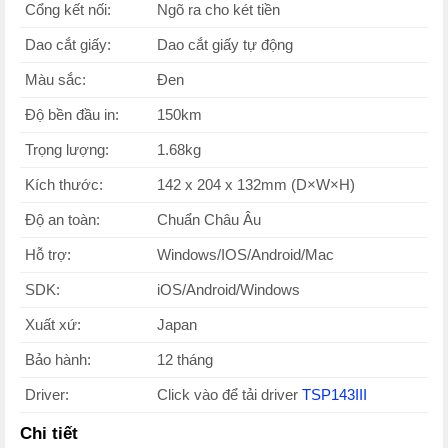
Cổng kết nối:
Ngõ ra cho két tiền
Dao cắt giấy:
Dao cắt giấy tự động
Màu sắc:
Đen
Độ bền đầu in:
150km
Trọng lượng:
1.68kg
Kích thước:
142 x 204 x 132mm (D×W×H)
Độ an toàn:
Chuẩn Châu Âu
Hỗ trợ:
Windows/IOS/Android/Mac
SDK:
iOS/Android/Windows
Xuất xứ:
Japan
Bảo hành:
12 tháng
Driver:
Click vào để tải driver
TSP143III
Chi tiết