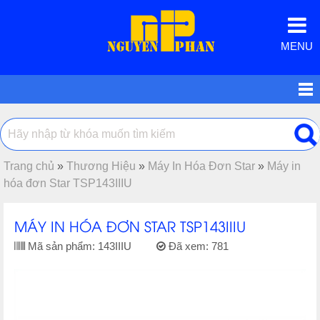
MENU
Trang chủ
»
Thương Hiệu
»
Máy In Hóa Đơn Star
»
Máy in
hóa đơn Star TSP143IIIU
MÁY IN HÓA ĐƠN STAR TSP143IIIU
Mã sản phẩm:
143IIIU
Đã xem:
781