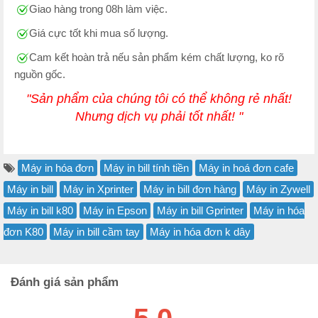
Giao hàng trong 08h làm việc.
Giá cực tốt khi mua số lượng.
Cam kết hoàn trả nếu sản phẩm kém chất lượng, ko rõ
nguồn gốc.
"Sản phẩm của chúng tôi có thể không rẻ nhất!
Nhưng dịch vụ phải tốt nhất! "
Máy in hóa đơn
Máy in bill tính tiền
Máy in hoá đơn cafe
Máy in bill
Máy in Xprinter
Máy in bill đơn hàng
Máy in Zywell
Máy in bill k80
Máy in Epson
Máy in bill Gprinter
Máy in hóa
đơn K80
Máy in bill cầm tay
Máy in hóa đơn k dây
Đánh giá sản phẩm