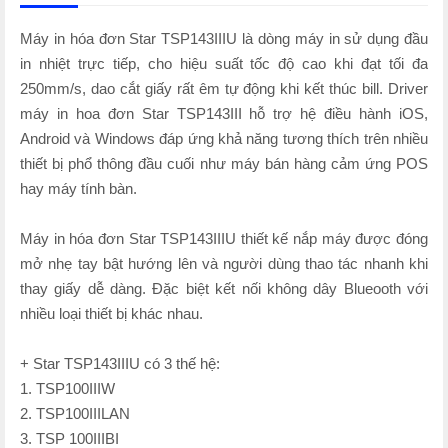
Máy in hóa đơn Star TSP143IIIU là dòng máy in sử dụng đầu
in nhiệt trực tiếp, cho hiệu suất tốc độ cao khi đạt tối đa
250mm/s, dao cắt giấy rất êm tự động khi kết thúc bill. Driver
máy in hoa đơn Star TSP143III hỗ trợ hệ điều hành iOS,
Android và Windows đáp ứng khả năng tương thích trên nhiều
thiết bị phổ thông đầu cuối như máy bán hàng cảm ứng POS
hay máy tính bàn.
Máy in hóa đơn Star TSP143IIIU thiết kế nắp máy được đóng
mở nhẹ tay bật hướng lên và người dùng thao tác nhanh khi
thay giấy dễ dàng. Đặc biệt kết nối không dây Blueooth với
nhiều loại thiết bị khác nhau.
+ Star TSP143IIIU có 3 thế hệ:
1. TSP100IIIW
2. TSP100IIILAN
3. TSP 100IIIBI