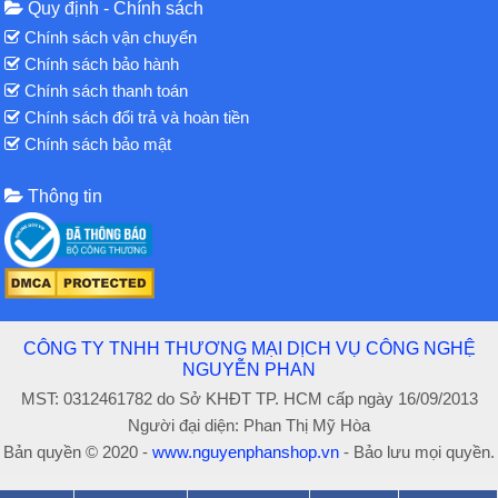
Quy định - Chính sách
Chính sách vận chuyển
Chính sách bảo hành
Chính sách thanh toán
Chính sách đổi trả và hoàn tiền
Chính sách bảo mật
Thông tin
CÔNG TY TNHH THƯƠNG MẠI DỊCH VỤ CÔNG NGHỆ
NGUYỄN PHAN
MST: 0312461782 do Sở KHĐT TP. HCM cấp ngày 16/09/2013
Người đại diện: Phan Thị Mỹ Hòa
Bản quyền © 2020 -
www.nguyenphanshop.vn
- Bảo lưu mọi quyền.