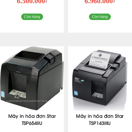
6.500.000
6.960.000
₫
₫
Còn hàng
Còn hàng
Máy in hóa đơn Star
Máy in hóa đơn Star
TSP654IIU
TSP143IIIU