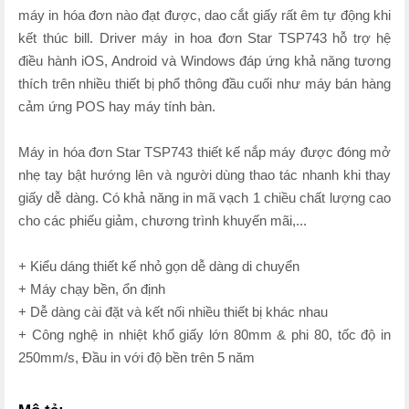
máy in hóa đơn nào đạt được, dao cắt giấy rất êm tự động khi
kết thúc bill. Driver máy in hoa đơn Star TSP743 hỗ trợ hệ
điều hành iOS, Android và Windows đáp ứng khả năng tương
thích trên nhiều thiết bị phổ thông đầu cuối như máy bán hàng
cảm ứng POS hay máy tính bàn.
Máy in hóa đơn Star TSP743 thiết kế nắp máy được đóng mở
nhẹ tay bật hướng lên và người dùng thao tác nhanh khi thay
giấy dễ dàng. Có khả năng in mã vạch 1 chiều chất lượng cao
cho các phiếu giảm, chương trình khuyến mãi,...
+ Kiểu dáng thiết kế nhỏ gọn dễ dàng di chuyển
+ Máy chạy bền, ổn định
+ Dễ dàng cài đặt và kết nối nhiều thiết bị khác nhau
+ Công nghệ in nhiệt khổ giấy lớn 80mm & phi 80, tốc độ in
250mm/s, Đầu in với độ bền trên 5 năm