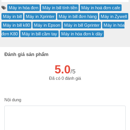
Máy in hóa đơn
Máy in bill tính tiền
Máy in hoá đơn cafe
Máy in bill
Máy in Xprinter
Máy in bill đơn hàng
Máy in Zywell
Máy in bill k80
Máy in Epson
Máy in bill Gprinter
Máy in hóa
đơn K80
Máy in bill cầm tay
Máy in hóa đơn k dây
Đánh giá sản phẩm
5.0
/5
Đã có 0 đánh giá
Nội dung