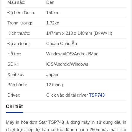
Màu sắc:
Đen
Độ bền đầu in:
150km
Trọng lượng:
1.72kg
Kích thước:
147mm x 213 x 148mm (D×W×H)
Độ an toàn:
Chuẩn Châu Âu
Hỗ trợ:
Windows/IOS/Android/Mac
SDK:
iOS/Android/Windows
Xuất xứ:
Japan
Bảo hành:
12 tháng
Driver:
Click vào để tải driver
TSP743
Chi tiết
Máy in hóa đơn Star TSP743 là dòng máy in sử dụng đầu in
nhiệt trực tiếp, tự hào có tốc độ in nhanh 250mm/s mà ít có