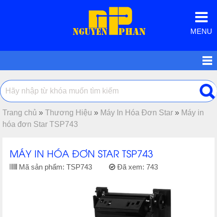
MENU
Trang chủ
»
Thương Hiệu
»
Máy In Hóa Đơn Star
»
Máy in
hóa đơn Star TSP743
MÁY IN HÓA ĐƠN STAR TSP743
Mã sản phẩm:
TSP743
Đã xem:
743