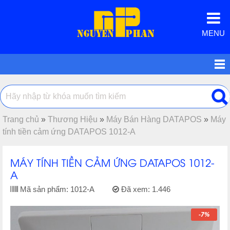
MENU
Trang chủ
»
Thương Hiệu
»
Máy Bán Hàng DATAPOS
»
Máy
tính tiền cảm ứng DATAPOS 1012-A
MÁY TÍNH TIỀN CẢM ỨNG DATAPOS 1012-
A
Mã sản phẩm:
1012-A
Đã xem:
1.446
-7%