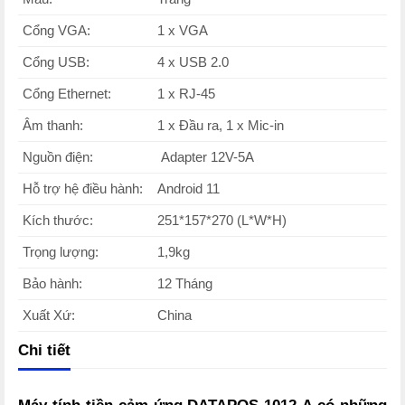
Cổng VGA:
1 x VGA
Cổng USB:
4 x USB 2.0
Cổng Ethernet:
1 x RJ-45
Âm thanh:
1 x Đầu ra, 1 x Mic-in
Nguồn điện:
Adapter 12V-5A
Hỗ trợ hệ điều hành:
Android 11
Kích thước:
251*157*270 (L*W*H)
Trọng lượng:
1,9kg
Bảo hành:
12 Tháng
Xuất Xứ:
China
Chi tiết