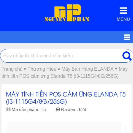
MENU
Trang chủ
»
Thương Hiệu
»
Máy Bán Hàng ELANDA
»
Máy
tính tiền POS cảm ứng Elanda T5 (I3-1115G4/8G/256G)
MÁY TÍNH TIỀN POS CẢM ỨNG ELANDA T5
(I3-1115G4/8G/256G)
Mã sản phẩm:
T5
Đã xem:
629