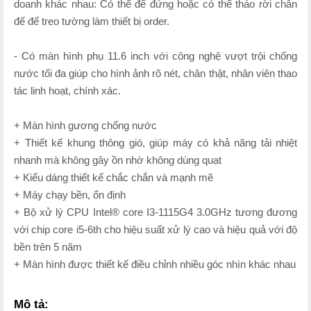
doanh khác nhau: Có thể để đứng hoặc có thể tháo rời chân
đế để treo tường làm thiết bị order.
- Có màn hình phụ 11.6 inch với công nghệ vượt trội chống
nước tối đa giúp cho hình ảnh rõ nét, chân thật, nhân viên thao
tác linh hoạt, chính xác.
+ Màn hình gương chống nước
+ Thiết kế khung thông gió, giúp máy có khả năng tải nhiệt
nhanh mà không gây ồn nhờ không dùng quạt
+ Kiểu dáng thiết kế chắc chắn và mạnh mẽ
+ Máy chạy bền, ổn định
+ Bộ xử lý CPU Intel® core I3-1115G4 3.0GHz tương đương
với chip core i5-6th cho hiệu suất xử lý cao và hiệu quả với độ
bền trên 5 năm
+ Màn hình được thiết kế điều chỉnh nhiều góc nhìn khác nhau
Mô tả: