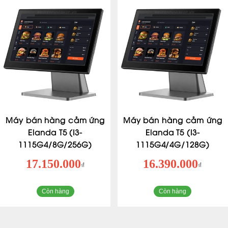
Máy bán hàng cảm ứng
Máy bán hàng cảm ứng
Elanda T5 (I3-
Elanda T5 (I3-
1115G4/8G/256G)
1115G4/4G/128G)
17.150.000
16.390.000
₫
₫
Còn hàng
Còn hàng