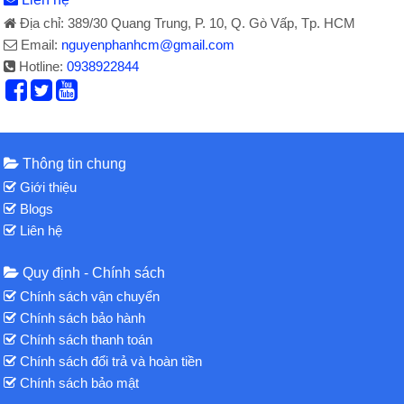
Địa chỉ: 389/30 Quang Trung, P. 10, Q. Gò Vấp, Tp. HCM
Email:
nguyenphanhcm@gmail.com
Hotline:
0938922844
Thông tin chung
Giới thiệu
Blogs
Liên hệ
Quy định - Chính sách
Chính sách vận chuyển
Chính sách bảo hành
Chính sách thanh toán
Chính sách đổi trả và hoàn tiền
Chính sách bảo mật