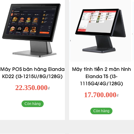
Máy POS bán hàng Elanda
Máy tính tiền 2 màn hình
KD22 (I3-1215U/8G/128G)
Elanda T5 (I3-
1115G4/4G/128G)
22.350.000
₫
17.700.000
₫
Còn hàng
Còn hàng