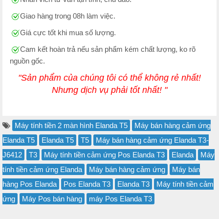
Giao hàng trong 08h làm việc.
Giá cực tốt khi mua số lượng.
Cam kết hoàn trả nếu sản phẩm kém chất lượng, ko rõ
nguồn gốc.
"Sản phẩm của chúng tôi có thể không rẻ nhất!
Nhưng dịch vụ phải tốt nhất! "
Máy tính tiền 2 màn hình Elanda T5
Máy bán hàng cảm ứng
Elanda T5
Elanda T5
T5
Máy bán hàng cảm ứng Elanda T3-
J6412
T3
Máy tính tiền cảm ứng Pos Elanda T3
Elanda
Máy
tính tiền cảm ứng Elanda
Máy bán hàng cảm ứng
Máy bán
hàng Pos Elanda
Pos Elanda T3
Elanda T3
Máy tính tiền cảm
ứng
Máy Pos bán hàng
máy Pos Elanda T3