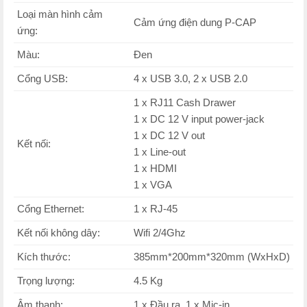
Loại màn hình cảm
Cảm ứng điện dung P-CAP
ứng:
Màu:
Đen
Cổng USB:
4 x USB 3.0, 2 x USB 2.0
1 x RJ11 Cash Drawer
1 x DC 12 V input power-jack
1 x DC 12 V out
Kết nối:
1 x Line-out
1 x HDMI
1 x VGA
Cổng Ethernet:
1 x RJ-45
Kết nối không dây:
Wifi 2/4Ghz
Kích thước:
385mm*200mm*320mm (WxHxD)
Trọng lượng:
4.5 Kg
Âm thanh:
1 x Đầu ra, 1 x Mic-in