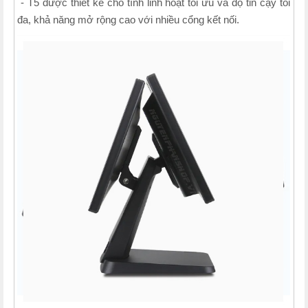
- T5 được thiết kế cho tính linh hoạt tối ưu và độ tin cậy tối
đa, khả năng mở rộng cao với nhiều cổng kết nối.